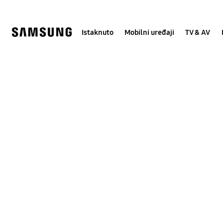
Skip
Skip
to
to
content
accessibility
help
Istaknuto
Mobilni uređaji
TV & AV