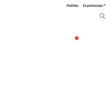
Podrška
Za poslovanje
Pretraži
Pretraži
2
Obavijest