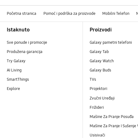
Početna stranica
Pomoć i podrška za proizvode
Mobilni Telefon
Footer Navigation
Istaknuto
Proizvodi
Sve ponude i promocije
Galaxy pametni telefoni
Produžena garancija
Galaxy Tab
Try Galaxy
Galaxy Watch
AI Living
Galaxy Buds
SmartThings
TVs
Explore
Projektori
ZvučnI Uređaji
Frižideri
Mašine Za Pranje Posuđa
Mašine Za Pranje I Sušenje
Usisivači