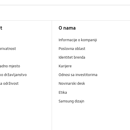
t
O nama
Informacije o kompaniji
privatnost
Poslovna oblast
Identitet brenda
radno mjesto
Karijere
ko državljanstvo
Odnosi sa investitorima
a održivost
Novinarski desk
Etika
Samsung dizajn