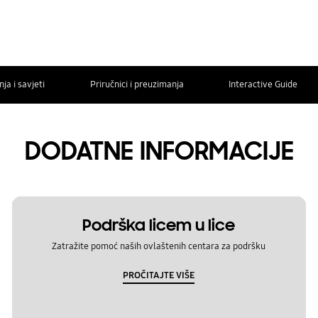
ja i savjeti
Priručnici i preuzimanja
Interactive Guide
DODATNE INFORMACIJE
Podrška licem u lice
Zatražite pomoć naših ovlaštenih centara za podršku
PROČITAJTE VIŠE