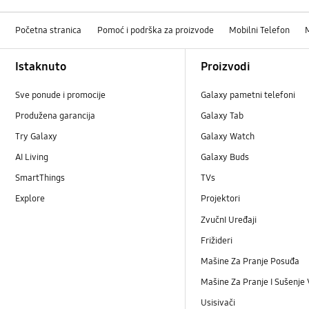
Početna stranica
Pomoć i podrška za proizvode
Mobilni Telefon
Footer Navigation
Istaknuto
Proizvodi
Sve ponude i promocije
Galaxy pametni telefoni
Produžena garancija
Galaxy Tab
Try Galaxy
Galaxy Watch
AI Living
Galaxy Buds
SmartThings
TVs
Explore
Projektori
ZvučnI Uređaji
Frižideri
Mašine Za Pranje Posuđa
Mašine Za Pranje I Sušenje
Usisivači