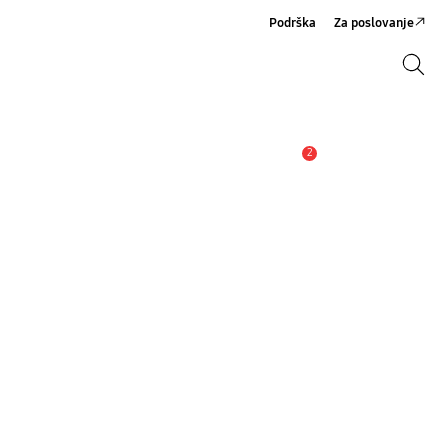
Podrška
Za poslovanje
Pretraži
Pretraži
2
Obavijest