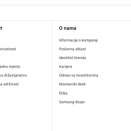
t
O nama
Informacije o kompaniji
privatnost
Poslovna oblast
Identitet brenda
radno mjesto
Karijere
ko državljanstvo
Odnosi sa investitorima
a održivost
Novinarski desk
Etika
Samsung dizajn