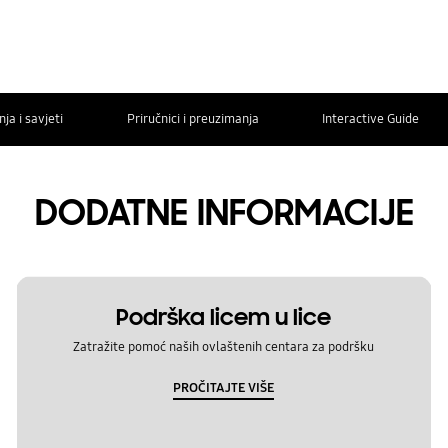
ja i savjeti
Priručnici i preuzimanja
Interactive Guide
DODATNE INFORMACIJE
Podrška licem u lice
Zatražite pomoć naših ovlaštenih centara za podršku
PROČITAJTE VIŠE