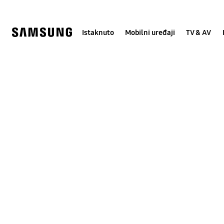
Skip
Skip
to
to
content
accessibility
help
Istaknuto
Mobilni uređaji
TV & AV