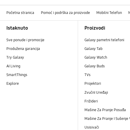
Početna stranica
Pomoć i podrška za proizvode
Mobilni Telefon
Footer Navigation
Istaknuto
Proizvodi
Sve ponude i promocije
Galaxy pametni telefoni
Produžena garancija
Galaxy Tab
Try Galaxy
Galaxy Watch
AI Living
Galaxy Buds
SmartThings
TVs
Explore
Projektori
ZvučnI Uređaji
Frižideri
Mašine Za Pranje Posuđa
Mašine Za Pranje I Sušenje
Usisivači