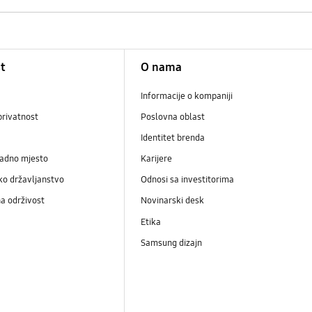
t
O nama
Informacije o kompaniji
privatnost
Poslovna oblast
Identitet brenda
radno mjesto
Karijere
ko državljanstvo
Odnosi sa investitorima
a održivost
Novinarski desk
Etika
Samsung dizajn