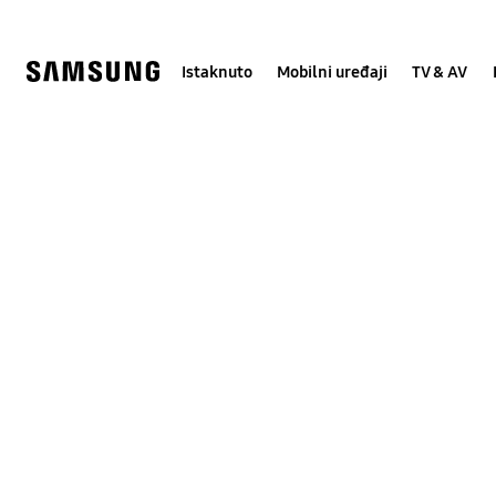
Skip
Skip
to
to
content
accessibility
help
Istaknuto
Mobilni uređaji
TV & AV