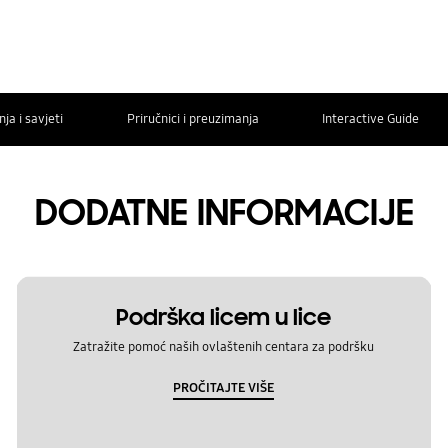
ja i savjeti
Priručnici i preuzimanja
Interactive Guide
DODATNE INFORMACIJE
Podrška licem u lice
Zatražite pomoć naših ovlaštenih centara za podršku
PROČITAJTE VIŠE