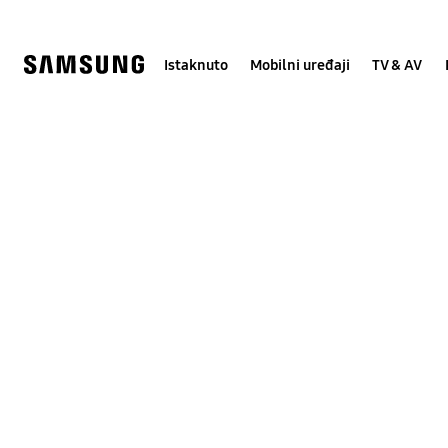
Skip
Skip
to
to
content
accessibility
help
Istaknuto
Mobilni uređaji
TV & AV