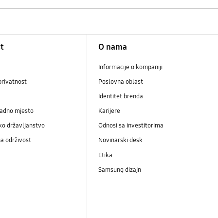
t
O nama
Informacije o kompaniji
privatnost
Poslovna oblast
Identitet brenda
radno mjesto
Karijere
ko državljanstvo
Odnosi sa investitorima
a održivost
Novinarski desk
Etika
Samsung dizajn