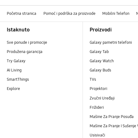
Početna stranica
Pomoć i podrška za proizvode
Mobilni Telefon
Footer Navigation
Istaknuto
Proizvodi
Sve ponude i promocije
Galaxy pametni telefoni
Produžena garancija
Galaxy Tab
Try Galaxy
Galaxy Watch
AI Living
Galaxy Buds
SmartThings
TVs
Explore
Projektori
ZvučnI Uređaji
Frižideri
Mašine Za Pranje Posuđa
Mašine Za Pranje I Sušenje
Usisivači