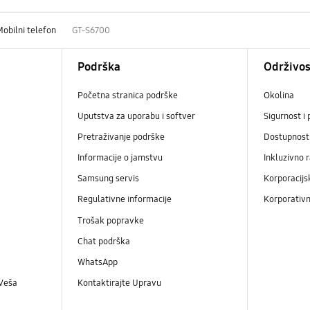
Mobilni telefon
GT-S6700
Podrška
Održivos
Početna stranica podrške
Okolina
Uputstva za uporabu i softver
Sigurnost i 
Pretraživanje podrške
Dostupnost
Informacije o jamstvu
Inkluzivno 
Samsung servis
Korporacijs
Regulativne informacije
Korporativn
Trošak popravke
Chat podrška
WhatsApp
 Veša
Kontaktirajte Upravu