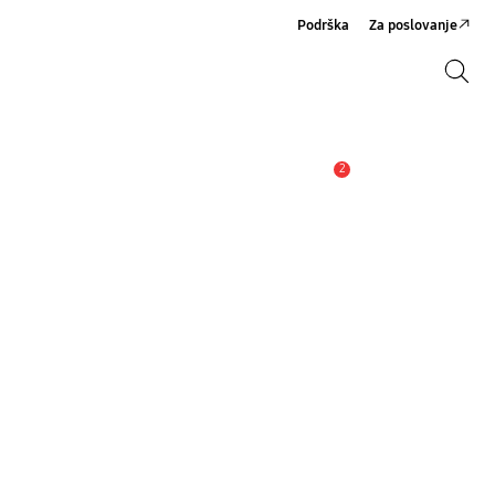
Podrška
Za poslovanje
Pretraži
Pretraži
2
Obavijest