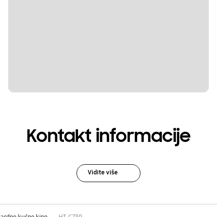
Kontakt informacije
Vidite više
ardno kućno kino
HT-C730