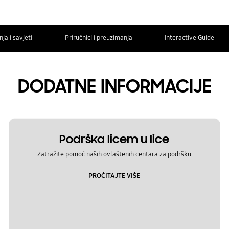
ja i savjeti
Priručnici i preuzimanja
Interactive Guide
DODATNE INFORMACIJE
Podrška licem u lice
Zatražite pomoć naših ovlaštenih centara za podršku
PROČITAJTE VIŠE