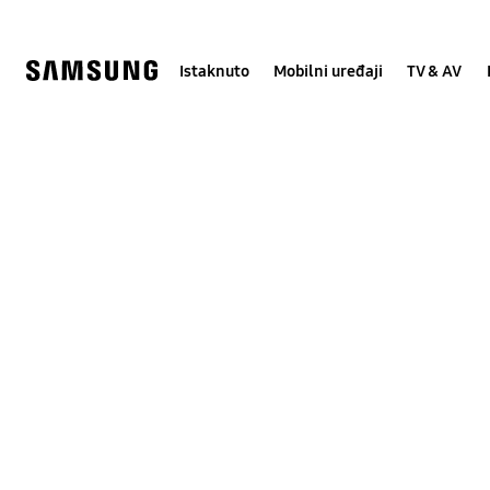
Skip
Skip
to
to
content
accessibility
help
Istaknuto
Mobilni uređaji
TV & AV