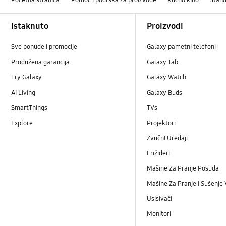
Footer Navigation
Istaknuto
Proizvodi
Sve ponude i promocije
Galaxy pametni telefoni
Produžena garancija
Galaxy Tab
Try Galaxy
Galaxy Watch
AI Living
Galaxy Buds
SmartThings
TVs
Explore
Projektori
ZvučnI Uređaji
Frižideri
Mašine Za Pranje Posuđa
Mašine Za Pranje I Sušenje
Usisivači
Monitori