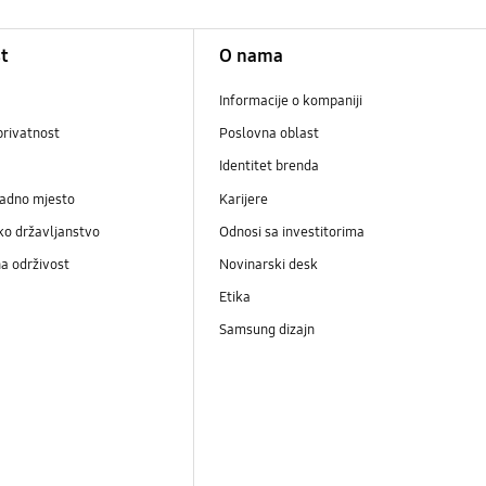
t
O nama
Informacije o kompaniji
privatnost
Poslovna oblast
Identitet brenda
radno mjesto
Karijere
ko državljanstvo
Odnosi sa investitorima
a održivost
Novinarski desk
Etika
Samsung dizajn