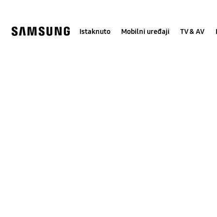
Skip
Skip
to
to
content
accessibility
help
Istaknuto
Mobilni uređaji
TV & AV