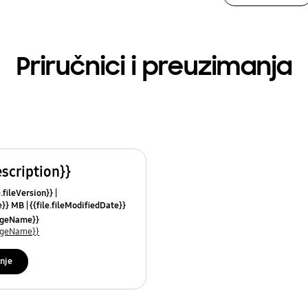
Priručnici i preuzimanja
escription}}
e.fileVersion}}
ze}} MB
{{file.fileModifiedDate}}
mes}}
uageName}}
uageName}}
nje