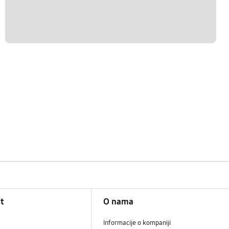
t
O nama
Informacije o kompaniji