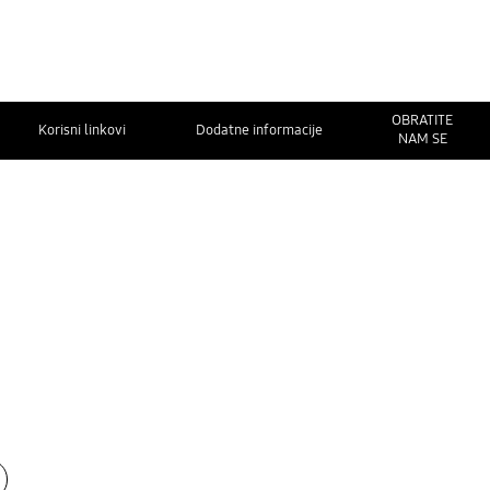
OBRATITE
Korisni linkovi
Dodatne informacije
NAM SE