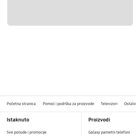
Početna stranica
Pomoć i podrška za proizvode
Televizori
Ostalo
Footer Navigation
Istaknuto
Proizvodi
Sve ponude i promocije
Galaxy pametni telefoni