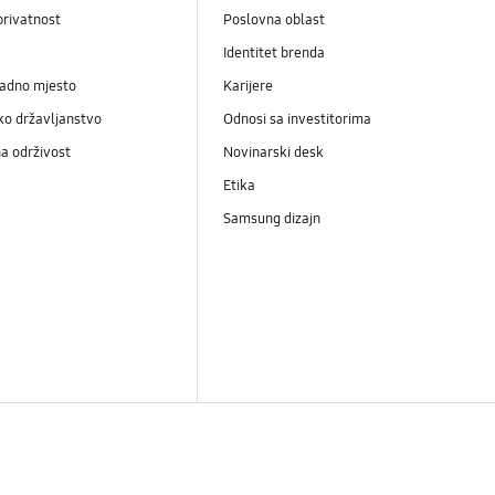
privatnost
Poslovna oblast
Identitet brenda
radno mjesto
Karijere
ko državljanstvo
Odnosi sa investitorima
a održivost
Novinarski desk
Etika
Samsung dizajn