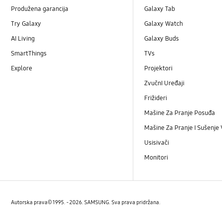
Produžena garancija
Galaxy Tab
Try Galaxy
Galaxy Watch
AI Living
Galaxy Buds
SmartThings
TVs
Explore
Projektori
ZvučnI Uređaji
Frižideri
Mašine Za Pranje Posuđa
Mašine Za Pranje I Sušenje
Usisivači
Monitori
Autorska prava© 1995. - 2026. SAMSUNG. Sva prava pridržana.