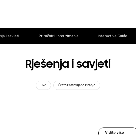
ja i savjeti
Priručnici i preuzimanja
Interactive Guide
Rješenja i savjeti
Sve
Često Postavljana Pitanja
Vidite više