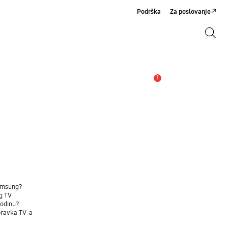
Podrška
Za poslovanje
Pretraži
Pretraži
1
Obavijest
Samsung?
g TV
godinu?
opravka TV-a