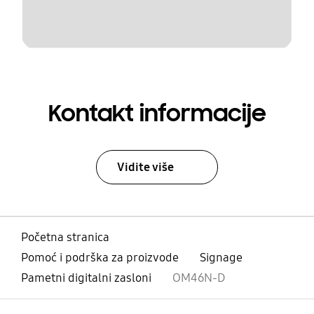
Kontakt informacije
Vidite više
Početna stranica
Pomoć i podrška za proizvode
Signage
Pametni digitalni zasloni
OM46N-D
Otvori
Footer Navigation