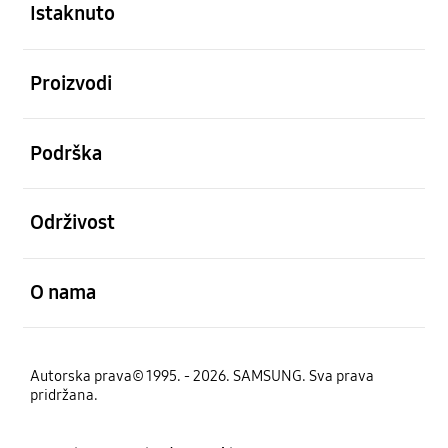
Istaknuto
Otvori
Proizvodi
Otvori
Podrška
Otvori
Održivost
Otvori
O nama
Autorska prava© 1995. - 2026. SAMSUNG. Sva prava
pridržana.