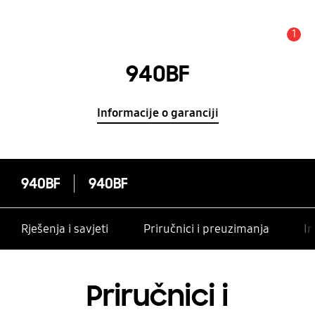
1
Obavijest
940BF
Informacije o garanciji
940BF
940BF
Rješenja i savjeti
Priručnici i preuzimanja
In
Priručnici i