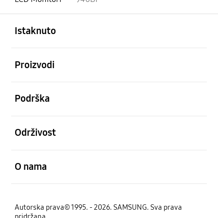
Otvori
Footer Navigation
Istaknuto
Otvori
Proizvodi
Otvori
Podrška
Otvori
Održivost
Otvori
O nama
Autorska prava© 1995. - 2026. SAMSUNG. Sva prava
pridržana.