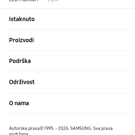
Otvori
Footer Navigation
Istaknuto
Otvori
Proizvodi
Otvori
Podrška
Otvori
Održivost
Otvori
O nama
Autorska prava© 1995. - 2026. SAMSUNG. Sva prava
pridržana.