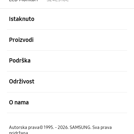
Otvori
Footer Navigation
Istaknuto
Otvori
Proizvodi
Otvori
Podrška
Otvori
Održivost
Otvori
O nama
Autorska prava© 1995. - 2026. SAMSUNG. Sva prava
pridržana.