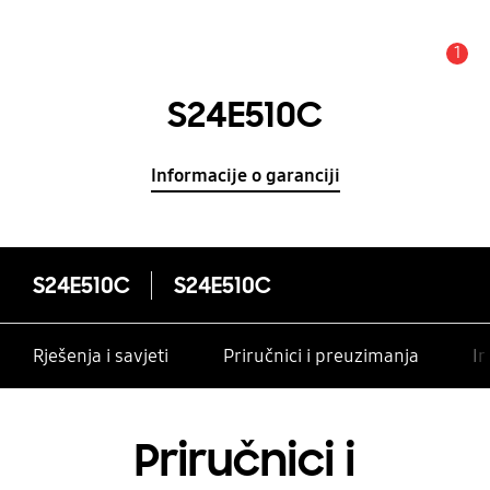
1
Obavijest
S24E510C
Informacije o garanciji
S24E510C
S24E510C
Rješenja i savjeti
Priručnici i preuzimanja
In
Priručnici i