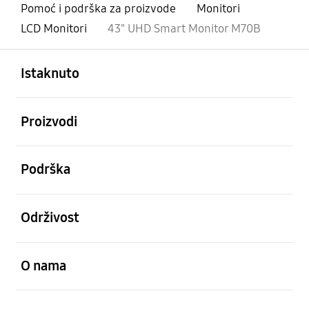
Pomoć i podrška za proizvode
Monitori
LCD Monitori
43" UHD Smart Monitor M70B
Otvori
Footer Navigation
Istaknuto
Otvori
Proizvodi
Otvori
Podrška
Otvori
Održivost
Otvori
O nama