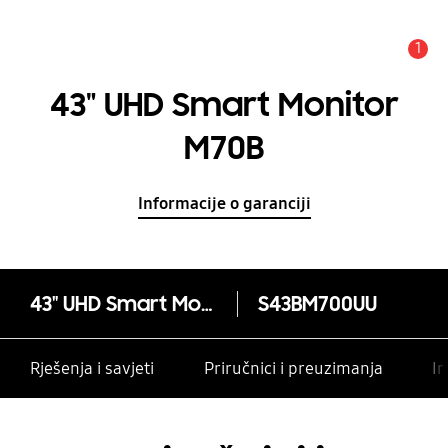
1
Obavijest
43" UHD Smart Monitor
M70B
Informacije o garanciji
43" UHD Smart Monitor M70B
S43BM700UU
Rješenja i savjeti
Priručnici i preuzimanja
In