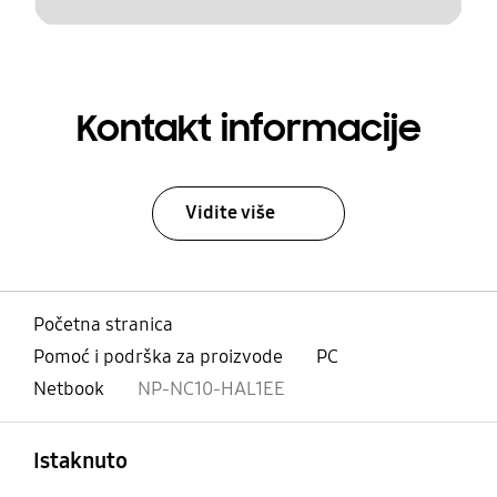
Kontakt informacije
Vidite više
Početna stranica
Pomoć i podrška za proizvode
PC
Netbook
NP-NC10-HAL1EE
Otvori
Footer Navigation
Istaknuto