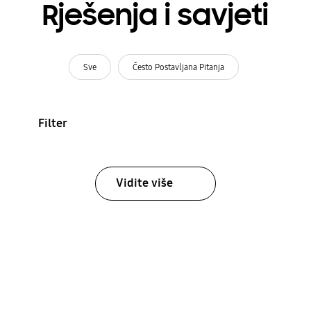
Rješenja i savjeti
Sve
Često Postavljana Pitanja
Filter
Vidite više