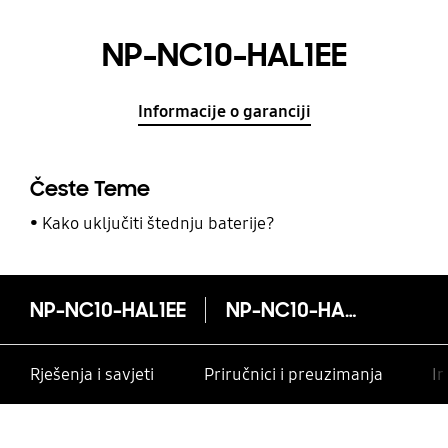
NP-NC10-HAL1EE
Informacije o garanciji
Česte Teme
Kako uključiti štednju baterije?
NP-NC10-HAL1EE
NP-NC10-HAL1EE
Rješenja i savjeti
Priručnici i preuzimanja
In