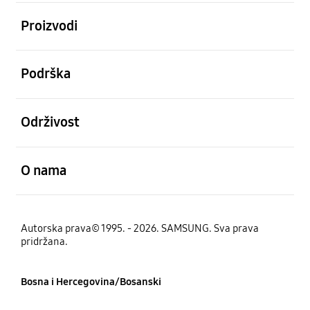
Otvori
Proizvodi
Otvori
Podrška
Otvori
Održivost
Otvori
O nama
Autorska prava© 1995. - 2026. SAMSUNG. Sva prava
pridržana.
Bosna i Hercegovina/Bosanski