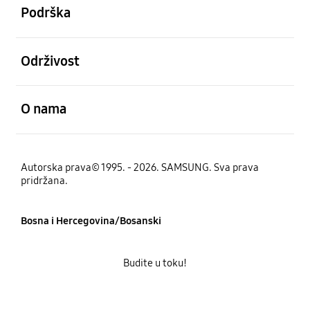
Podrška
Otvori
Održivost
Otvori
O nama
Autorska prava© 1995. - 2026. SAMSUNG. Sva prava
pridržana.
Bosna i Hercegovina/Bosanski
Budite u toku!