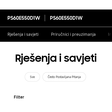
PS60E550D1W
PS60E550D1W
Rješenja i savjeti
Priručnici i preuzimanja
In
Rješenja i savjeti
Sve
Često Postavljana Pitanja
Filter