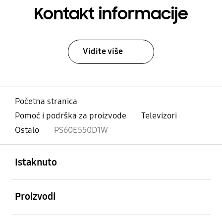
Kontakt informacije
Vidite više
Početna stranica
Pomoć i podrška za proizvode
Televizori
Ostalo
PS60E550D1W
Otvori
Footer Navigation
Istaknuto
Otvori
Proizvodi
Otvori