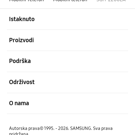
Otvori
Footer Navigation
Istaknuto
Otvori
Proizvodi
Otvori
Podrška
Otvori
Održivost
Otvori
O nama
Autorska prava© 1995. - 2026. SAMSUNG. Sva prava
pridržana.