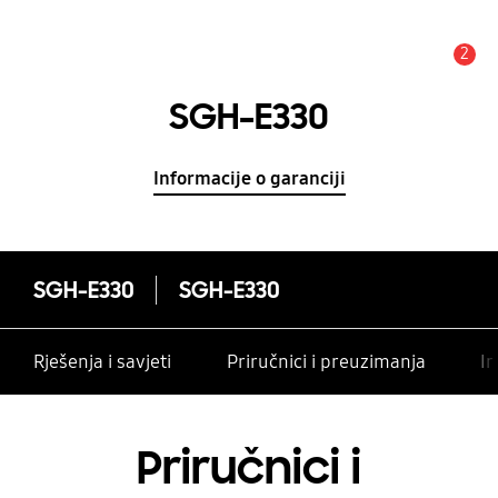
2
Obavijest
SGH-E330
Informacije o garanciji
SGH-E330
SGH-E330
Rješenja i savjeti
Priručnici i preuzimanja
In
Priručnici i