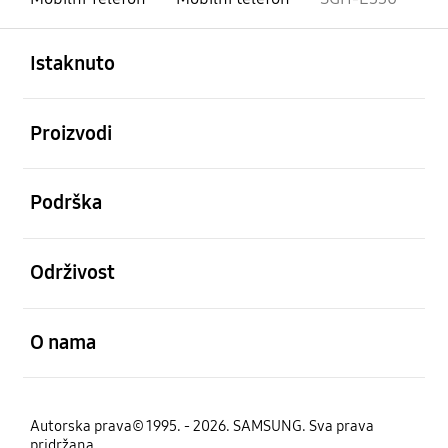
Otvori
Footer Navigation
Istaknuto
Otvori
Proizvodi
Otvori
Podrška
Otvori
Održivost
Otvori
O nama
Autorska prava© 1995. - 2026. SAMSUNG. Sva prava
pridržana.