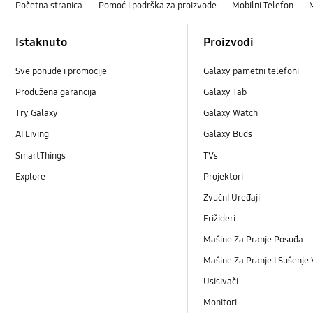
Početna stranica
Pomoć i podrška za proizvode
Mobilni Telefon
Footer Navigation
Istaknuto
Proizvodi
Sve ponude i promocije
Galaxy pametni telefoni
Produžena garancija
Galaxy Tab
Try Galaxy
Galaxy Watch
AI Living
Galaxy Buds
SmartThings
TVs
Explore
Projektori
ZvučnI Uređaji
Frižideri
Mašine Za Pranje Posuđa
Mašine Za Pranje I Sušenje
Usisivači
Monitori