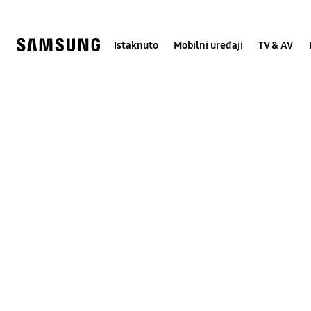
Skip
Skip
to
to
content
accessibility
help
Istaknuto
Mobilni uređaji
TV & AV