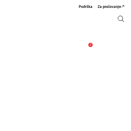
Podrška
Za poslovanje
Pretraži
Pretraži
2
Obavijest