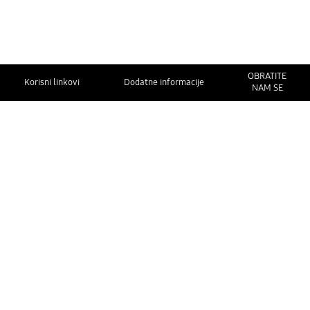
OBRATITE
Korisni linkovi
Dodatne informacije
NAM SE