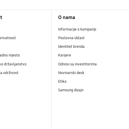
t
O nama
Informacije o kompaniji
privatnost
Poslovna oblast
Identitet brenda
radno mjesto
Karijere
ko državljanstvo
Odnosi sa investitorima
a održivost
Novinarski desk
Etika
Samsung dizajn