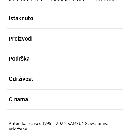
Otvori
Footer Navigation
Istaknuto
Otvori
Proizvodi
Otvori
Podrška
Otvori
Održivost
Otvori
O nama
Autorska prava© 1995. - 2026. SAMSUNG. Sva prava
pridržana.