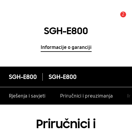
2
Obavijest
SGH-E800
Informacije o garanciji
SGH-E800
SGH-E800
Rješenja i savjeti
Priručnici i preuzimanja
In
Priručnici i