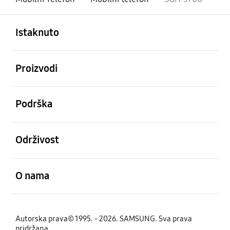
Otvori
Footer Navigation
Istaknuto
Otvori
Proizvodi
Otvori
Podrška
Otvori
Održivost
Otvori
O nama
Autorska prava© 1995. - 2026. SAMSUNG. Sva prava
pridržana.