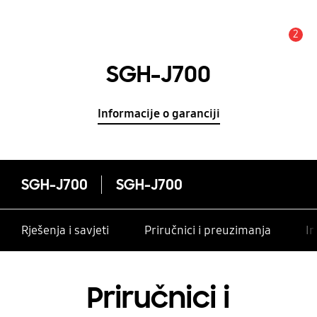
2
Obavijest
SGH-J700
Informacije o garanciji
SGH-J700
SGH-J700
Rješenja i savjeti
Priručnici i preuzimanja
In
Priručnici i