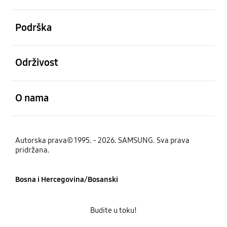
Otvori
Podrška
Otvori
Održivost
Otvori
O nama
Autorska prava© 1995. - 2026. SAMSUNG. Sva prava
pridržana.
Bosna i Hercegovina/Bosanski
Budite u toku!