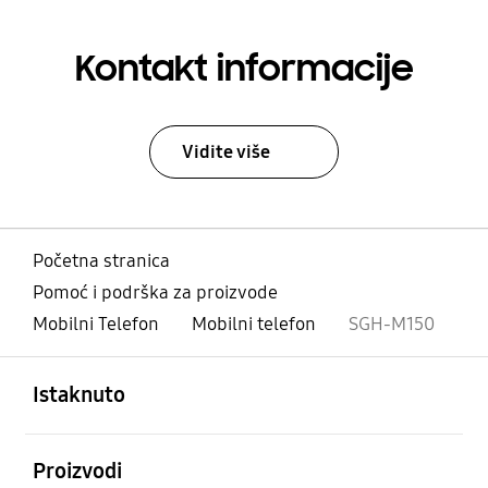
Kontakt informacije
Vidite više
Početna stranica
Pomoć i podrška za proizvode
Mobilni Telefon
Mobilni telefon
SGH-M150
Otvori
Footer Navigation
Istaknuto
Otvori
Proizvodi