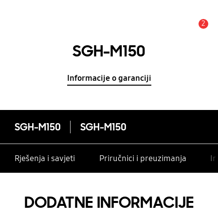
2
Obavijest
SGH-M150
Informacije o garanciji
SGH-M150
SGH-M150
Rješenja i savjeti
Priručnici i preuzimanja
In
DODATNE INFORMACIJE