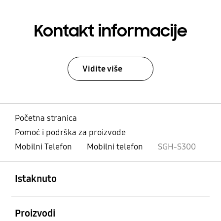
Kontakt informacije
Vidite više
Početna stranica
Pomoć i podrška za proizvode
Mobilni Telefon
Mobilni telefon
SGH-S300
Otvori
Footer Navigation
Istaknuto
Otvori
Proizvodi