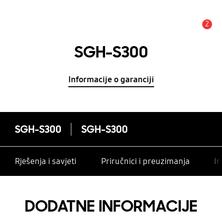
2
Obavijest
SGH-S300
Informacije o garanciji
SGH-S300
SGH-S300
Rješenja i savjeti
Priručnici i preuzimanja
In
DODATNE INFORMACIJE