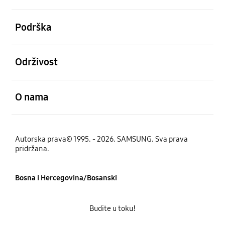
Otvori
Podrška
Otvori
Održivost
Otvori
O nama
Autorska prava© 1995. - 2026. SAMSUNG. Sva prava
pridržana.
Bosna i Hercegovina/Bosanski
Budite u toku!