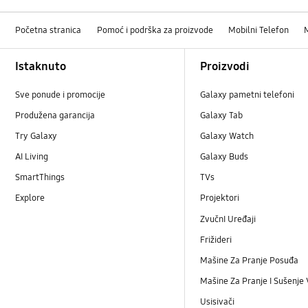
Početna stranica
Pomoć i podrška za proizvode
Mobilni Telefon
Footer Navigation
Istaknuto
Proizvodi
Sve ponude i promocije
Galaxy pametni telefoni
Produžena garancija
Galaxy Tab
Try Galaxy
Galaxy Watch
AI Living
Galaxy Buds
SmartThings
TVs
Explore
Projektori
ZvučnI Uređaji
Frižideri
Mašine Za Pranje Posuđa
Mašine Za Pranje I Sušenje
Usisivači