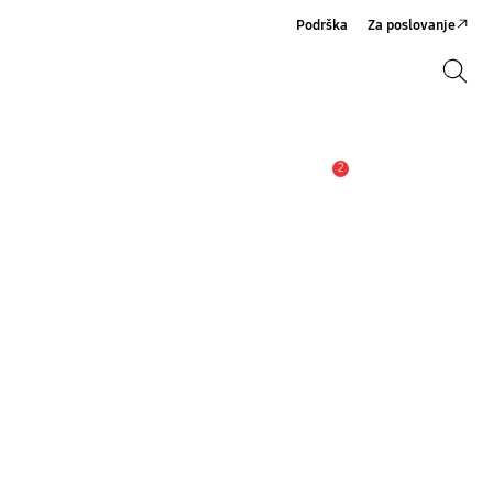
Podrška
Za poslovanje
Pretraži
Pretraži
2
Obavijest