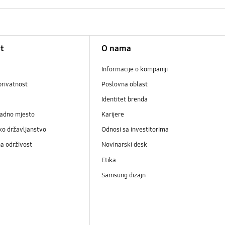
t
O nama
Informacije o kompaniji
privatnost
Poslovna oblast
Identitet brenda
radno mjesto
Karijere
ko državljanstvo
Odnosi sa investitorima
a održivost
Novinarski desk
Etika
Samsung dizajn