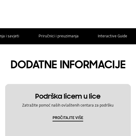
ja i savjeti
Priručnici i preuzimanja
Interactive Guide
DODATNE INFORMACIJE
Podrška licem u lice
Zatražite pomoć naših ovlaštenih centara za podršku
PROČITAJTE VIŠE