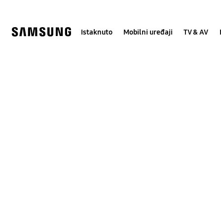
Skip
Skip
to
to
content
accessibility
help
Istaknuto
Mobilni uređaji
TV & AV