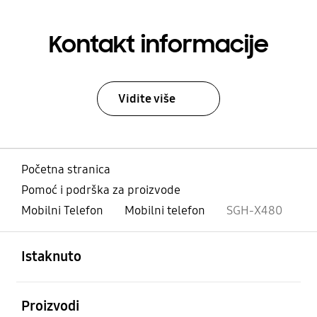
Kontakt informacije
Vidite više
Početna stranica
Pomoć i podrška za proizvode
Mobilni Telefon
Mobilni telefon
SGH-X480
Otvori
Footer Navigation
Istaknuto
Otvori
Proizvodi