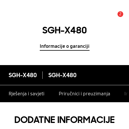
2
Obavijest
SGH-X480
Informacije o garanciji
SGH-X480
SGH-X480
Rješenja i savjeti
Priručnici i preuzimanja
In
DODATNE INFORMACIJE