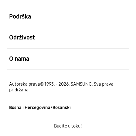
Otvori
Podrška
Otvori
Održivost
Otvori
O nama
Autorska prava© 1995. - 2026. SAMSUNG. Sva prava
pridržana.
Bosna i Hercegovina/Bosanski
Budite u toku!