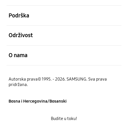
Otvori
Podrška
Otvori
Održivost
Otvori
O nama
Autorska prava© 1995. - 2026. SAMSUNG. Sva prava
pridržana.
Bosna i Hercegovina/Bosanski
Budite u toku!