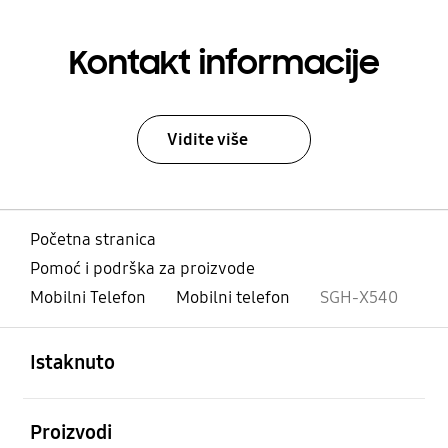
Kontakt informacije
Vidite više
Početna stranica
Pomoć i podrška za proizvode
Mobilni Telefon
Mobilni telefon
SGH-X540
Otvori
Footer Navigation
Istaknuto
Otvori
Proizvodi