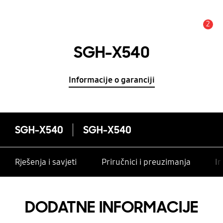
2
Obavijest
SGH-X540
Informacije o garanciji
SGH-X540
SGH-X540
Rješenja i savjeti
Priručnici i preuzimanja
In
DODATNE INFORMACIJE