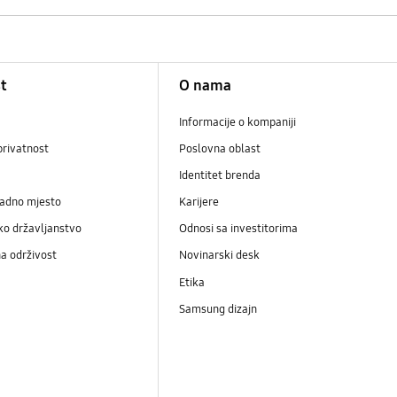
t
O nama
Informacije o kompaniji
privatnost
Poslovna oblast
Identitet brenda
radno mjesto
Karijere
ko državljanstvo
Odnosi sa investitorima
a održivost
Novinarski desk
Etika
Samsung dizajn