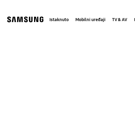
Skip
Skip
to
to
content
accessibility
help
Istaknuto
Mobilni uređaji
TV & AV