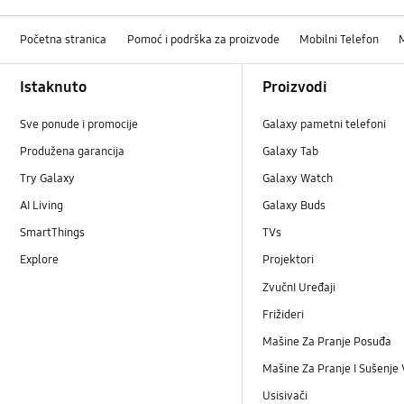
Početna stranica
Pomoć i podrška za proizvode
Mobilni Telefon
Footer Navigation
Istaknuto
Proizvodi
Sve ponude i promocije
Galaxy pametni telefoni
Produžena garancija
Galaxy Tab
Try Galaxy
Galaxy Watch
AI Living
Galaxy Buds
SmartThings
TVs
Explore
Projektori
ZvučnI Uređaji
Frižideri
Mašine Za Pranje Posuđa
Mašine Za Pranje I Sušenje
Usisivači