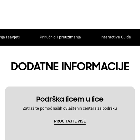
ja i savjeti
Priručnici i preuzimanja
Interactive Guide
DODATNE INFORMACIJE
Podrška licem u lice
Zatražite pomoć naših ovlaštenih centara za podršku
PROČITAJTE VIŠE