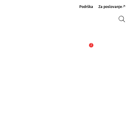
Podrška
Za poslovanje
Pretraži
Pretraži
2
Obavijest