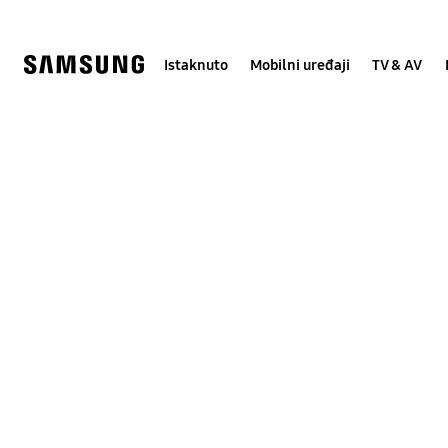
Skip
Skip
to
to
content
accessibility
help
Istaknuto
Mobilni uređaji
TV & AV