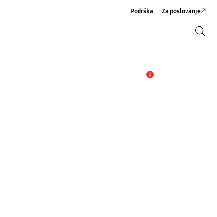
Podrška
Za poslovanje
Pretraži
Pretraži
2
Obavijest