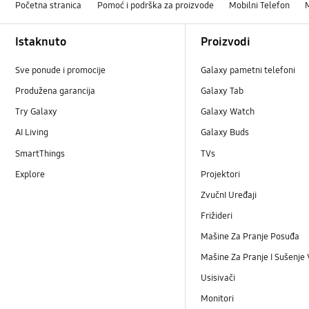
Početna stranica
Pomoć i podrška za proizvode
Mobilni Telefon
Footer Navigation
Istaknuto
Proizvodi
Sve ponude i promocije
Galaxy pametni telefoni
Produžena garancija
Galaxy Tab
Try Galaxy
Galaxy Watch
AI Living
Galaxy Buds
SmartThings
TVs
Explore
Projektori
ZvučnI Uređaji
Frižideri
Mašine Za Pranje Posuđa
Mašine Za Pranje I Sušenje
Usisivači
Monitori