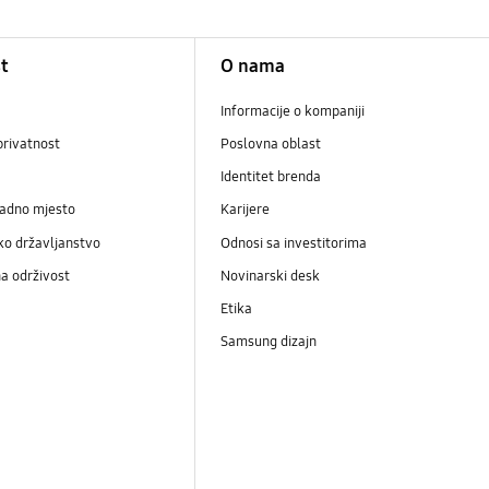
t
O nama
Informacije o kompaniji
privatnost
Poslovna oblast
Identitet brenda
radno mjesto
Karijere
ko državljanstvo
Odnosi sa investitorima
a održivost
Novinarski desk
Etika
Samsung dizajn