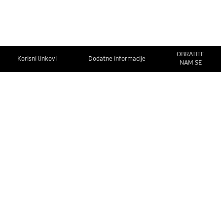
OBRATITE
Korisni linkovi
Dodatne informacije
NAM SE