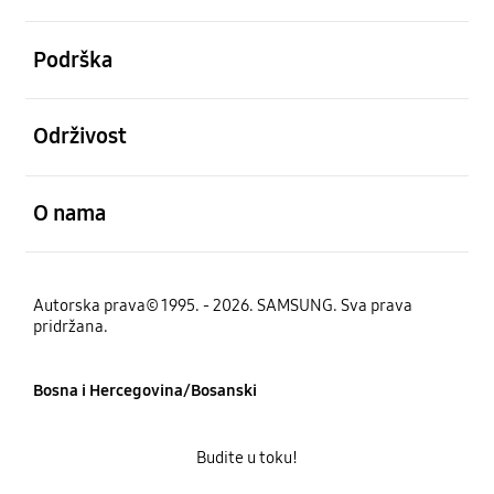
Otvori
Podrška
Otvori
Održivost
Otvori
O nama
Autorska prava© 1995. - 2026. SAMSUNG. Sva prava
pridržana.
Bosna i Hercegovina/Bosanski
Budite u toku!