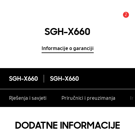
2
Obavijest
SGH-X660
Informacije o garanciji
SGH-X660
SGH-X660
Rješenja i savjeti
Priručnici i preuzimanja
In
DODATNE INFORMACIJE