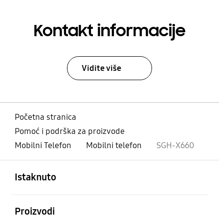
Kontakt informacije
Vidite više
Početna stranica
Pomoć i podrška za proizvode
Mobilni Telefon
Mobilni telefon
SGH-X660
Otvori
Footer Navigation
Istaknuto
Otvori
Proizvodi