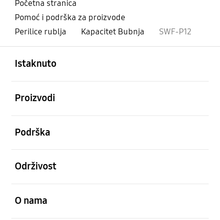
Početna stranica
Pomoć i podrška za proizvode
Perilice rublja
Kapacitet Bubnja
SWF-P12
Otvori
Footer Navigation
Istaknuto
Otvori
Proizvodi
Otvori
Podrška
Otvori
Održivost
Otvori
O nama