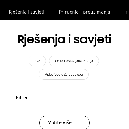
Rješenja i savjeti
Priručnici i preuzimanja
In
Rješenja i savjeti
Sve
Često Postavljana Pitanja
Video Vodič Za Upotrebu
Filter
Vidite više