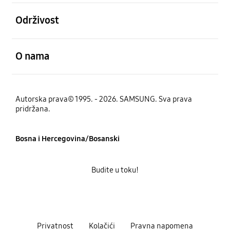
Otvori
Održivost
Otvori
O nama
Autorska prava© 1995. - 2026. SAMSUNG. Sva prava
pridržana.
Bosna i Hercegovina/Bosanski
Budite u toku!
Privatnost
Kolačići
Pravna napomena