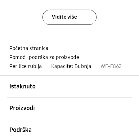
Vidite više
Početna stranica
Pomoć i podrška za proizvode
Perilice rublja
Kapacitet Bubnja
WF-F862
Otvori
Footer Navigation
Istaknuto
Otvori
Proizvodi
Otvori
Podrška