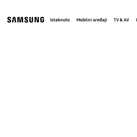
Skip
Skip
to
to
content
accessibility
help
Istaknuto
Mobilni uređaji
TV & AV