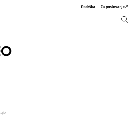
Podrška
Za poslovanje
Pretraži
Pretraži
EO
čuje