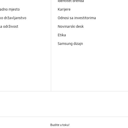
Identitet brenda
radno mjesto
Karijere
ko državljanstvo
Odnosi sa investitorima
a održivost
Novinarski desk
Etika
Samsung dizajn
Budite u toku!