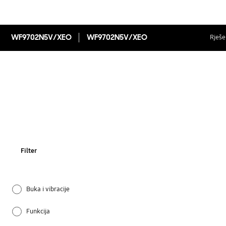
WF9702N5V/XEO
WF9702N5V/XEO
Rješen
Filter
Buka i vibracije
Funkcija