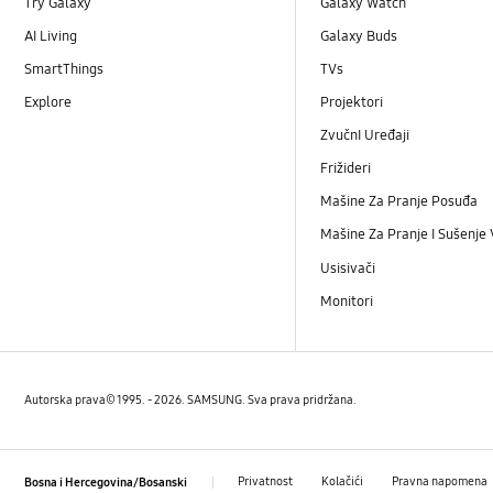
Try Galaxy
Galaxy Watch
AI Living
Galaxy Buds
SmartThings
TVs
Explore
Projektori
ZvučnI Uređaji
Frižideri
Mašine Za Pranje Posuđa
Mašine Za Pranje I Sušenje
Usisivači
Monitori
Autorska prava© 1995. - 2026. SAMSUNG. Sva prava pridržana.
Privatnost
Kolačići
Pravna napomena
Bosna i Hercegovina/Bosanski