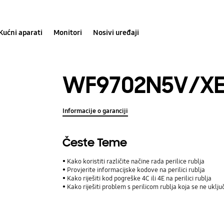
Kućni aparati
Monitori
Nosivi uređaji
WF9702N5V/X
Informacije o garanciji
Česte Teme
Kako koristiti različite načine rada perilice rublja
Provjerite informacijske kodove na perilici rublja
Kako riješiti kod pogreške 4C ili 4E na perilici rublja
Kako riješiti problem s perilicom rublja koja se ne uklju