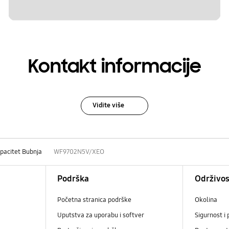
Kontakt informacije
Vidite više
pacitet Bubnja
WF9702N5V/XEO
Podrška
Održivos
Početna stranica podrške
Okolina
Uputstva za uporabu i softver
Sigurnost i 