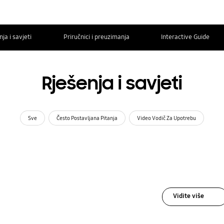
ja i savjeti
Priručnici i preuzimanja
Interactive Guide
Rješenja i savjeti
Sve
Često Postavljana Pitanja
Video Vodič Za Upotrebu
Vidite više