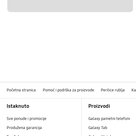
Početna stranica
Pomoć i podrška za proizvode
Perilice rublja
Ka
Footer Navigation
Istaknuto
Proizvodi
Sve ponude i promocije
Galaxy pametni telefoni
Produžena garancija
Galaxy Tab