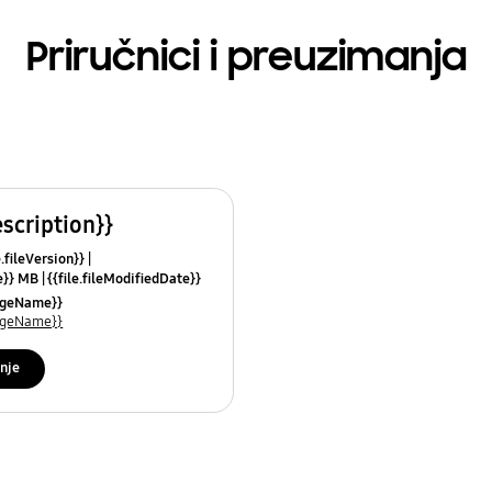
Priručnici i preuzimanja
escription}}
e.fileVersion}}
ze}} MB
{{file.fileModifiedDate}}
mes}}
uageName}}
uageName}}
nje