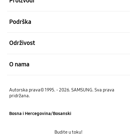
Proizvodi
Otvori
Podrška
Otvori
Održivost
Otvori
O nama
Autorska prava© 1995. - 2026. SAMSUNG. Sva prava
pridržana.
Bosna i Hercegovina/Bosanski
Budite u toku!