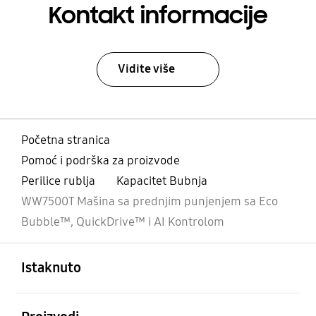
Kontakt informacije
Vidite više
Početna stranica
Pomoć i podrška za proizvode
Perilice rublja
Kapacitet Bubnja
WW7500T Mašina sa prednjim punjenjem sa Eco
Bubble™, QuickDrive™ i AI Kontrolom
Otvori
Footer Navigation
Istaknuto
Otvori