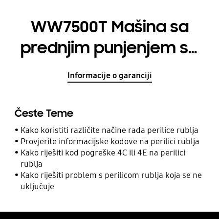
WW7500T Mašina sa
prednjim punjenjem sa
Eco Bubble™,
Informacije o garanciji
QuickDrive™ i AI
Kontrolom
Česte Teme
Kako koristiti različite načine rada perilice rublja
Provjerite informacijske kodove na perilici rublja
Kako riješiti kod pogreške 4C ili 4E na perilici
rublja
Kako riješiti problem s perilicom rublja koja se ne
uključuje