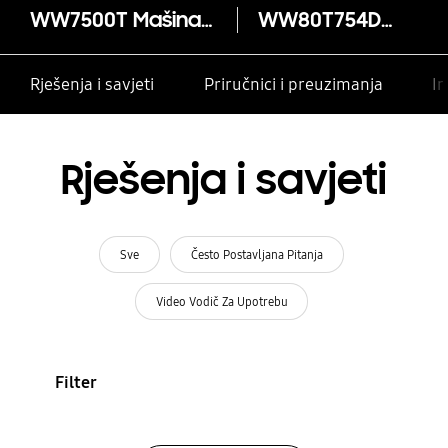
WW7500T Mašina sa prednjim punjenjem sa Eco Bubble™, QuickDrive™ i AI Kontrolom
WW80T754DBH
Rješenja i savjeti
Priručnici i preuzimanja
In
Rješenja i savjeti
Sve
Često Postavljana Pitanja
Video Vodič Za Upotrebu
Filter