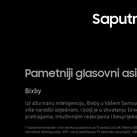
Saputn
Pametniji glasovni as
Bixby
Uz ažuriranu inteligenciju, Bixby u Vašem Samsu
više naredbi odjednom, i bolji je u shvatanju šir
pretragama, intuitivnijim reakcijama i besprijeko
* Glasovne komande i više okreta su podržani za 10 jezika (US/UK/IN(en)/DE/
mikrofone dalekog polja. Q7F i noviji podržavaju TV daljinske upravljače. U