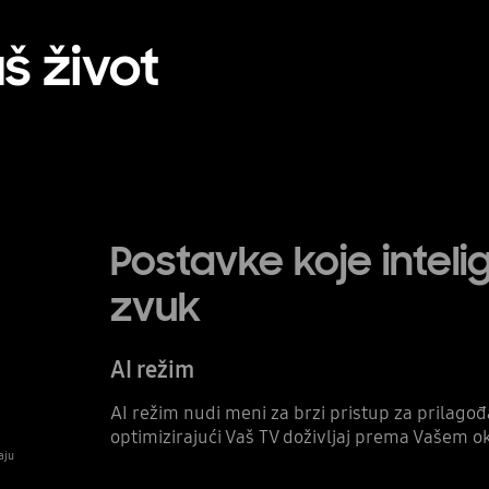
š život
Postavke koje intelig
zvuk
AI režim
AI režim nudi meni za brzi pristup za prilagođa
optimizirajući Vaš TV doživljaj prema Vašem ok
aju