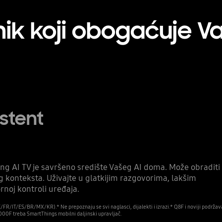
ik koji obogaćuje Va
istent
ng AI TV je savršeno središte Vašeg AI doma. Može obraditi
eg konteksta. Uživajte u glatkijim razgovorima, lakšim
rnoj kontroli uređaja.
FR/IT/ES/BR/MX/KR).* Ne prepoznaju se svi naglasci, dijalekti i izrazi.* Q8F i noviji podržav
8000F treba SmartThings mobilni daljinski upravljač.