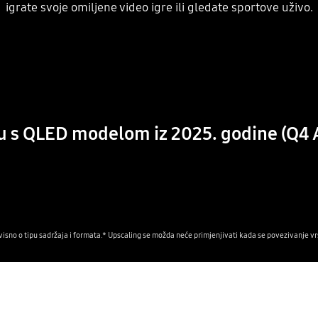
igrate svoje omiljene video igre ili gledate sportove uživo.
u s QLED modelom iz 2025. godine (Q4 A
visno o tipu sadržaja i formata.* Upscaling se možda neće primjenjivati kada se povezivanje vr
Image of a little girl kissing a puppy. The Samsung NQ4 AI Gen2 Processor appears on the photo and enhances several details, including the girl’s hair and clothes and the puppy’s face. The result is a much sharper image where subtle details are visible.