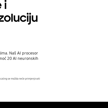
 i
zoluciju
ljima. Naš AI procesor
omoć 20 AI neuronskih
pscaling se možda neće primjenjivati