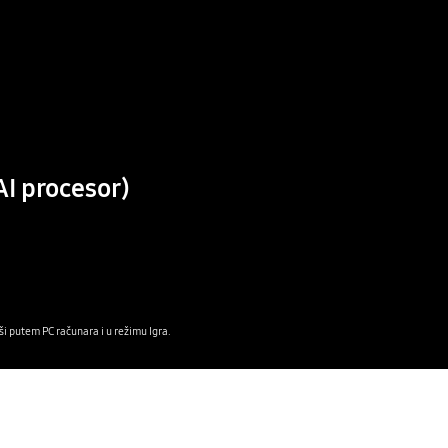
Playing video
I procesor)
ši putem PC računara i u režimu Igra.