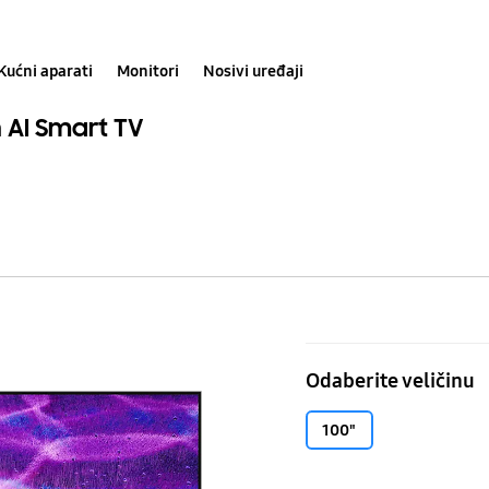
Kućni aparati
Monitori
Nosivi uređaji
 AI Smart TV
100"
Neo
Odaberite veličinu
QLED
QN80F
100"
4K