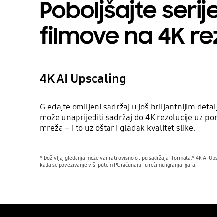
Poboljšajte serije
filmove na 4K re
4K AI Upscaling
Gledajte omiljeni sadržaj u još briljantnijim deta
može unaprijediti sadržaj do 4K rezolucije uz p
mreža – i to uz oštar i gladak kvalitet slike.
* Doživljaj gledanja može varirati ovisno o tipu sadržaja i formata.* 4K AI U
kada se povezivanje vrši putem PC računara i u režimu igranja igara.