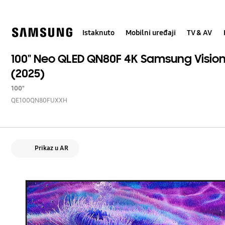
Skip
Skip
to
to
content
accessibility
help
Istaknuto
Mobilni uređaji
TV & AV
100" Neo QLED QN80F 4K Samsung Vision
(2025)
100"
QE100QN80FUXXH
Prikaz u AR