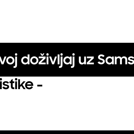
voj doživljaj uz Sam
stike -