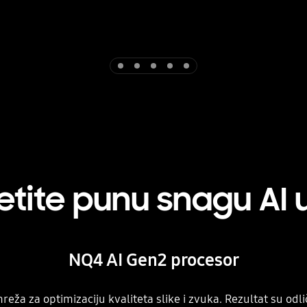
Indicator 1
Indicator 2
Indicator 3
Indicator 4
Indicator 5
etite punu snagu AI 
NQ4 AI Gen2 procesor
eža za optimizaciju kvaliteta slike i zvuka. Rezultat su od