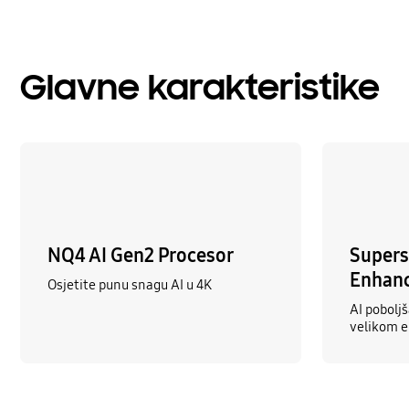
Glavne karakteristike
NQ4 AI Gen2 Procesor
Supers
Enhan
Osjetite punu snagu AI u 4K
AI poboljš
velikom 