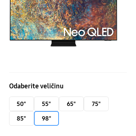
T
(2
Odaberite veličinu
50"
55"
65"
75"
85"
98"