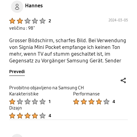
Hannes
Product Ratings :
2024-03-05
2
veličinu : 98"
Grosser Bildschirm, scharfes Bild. Bei Verwendung
von Signia Mini Pocket empfange ich keinen Ton
mehr, wenn TV auf stumm geschaltet ist, im
Gegensatz zu Vorgänger Samsung Gerät. Sender
verschieben mit zweistelligen Zahlen komplizierter
Prevedi
als vorher.
share
Prvobitno objavljeno na Samsung CH
Karakteristike
Performanse
Product Ratings :
Product Ratings :
1
4
Dizajn
Product Ratings :
4