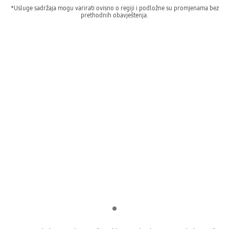
*Usluge sadržaja mogu varirati ovisno o regiji i podložne su promjenama bez
prethodnih obavještenja.
Indicator 1