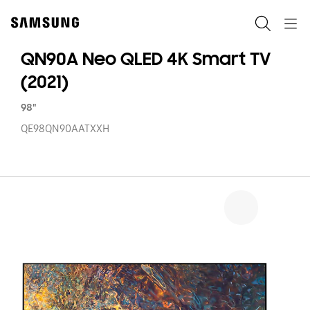
Skip
Skip
to
to
Pretraži
Navigation
content
accessibility
help
QN90A Neo QLED 4K Smart TV
(2021)
98"
QE98QN90AATXXH
Q
N
Q
4
S