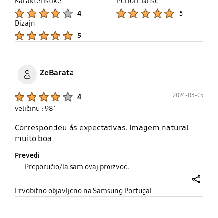
Karakteristike
Performanse
Product Ratings :
Product Ratings :
4
5
Dizajn
Product Ratings :
5
ZeBarata
Product Ratings :
2024-03-05
4
veličinu : 98"
Correspondeu ás expectativas. imagem natural
muito boa
Prevedi
Preporučio/la sam ovaj proizvod.
share
Prvobitno objavljeno na Samsung Portugal