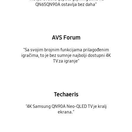
QN65QN90A ostavlja bez daha"
AVS Forum
"Sa svojim brojnim funkcijama prilagođenim
igračima, to je bez sumnje najbolji dostupni 4K
TV za igranje"
Techaeris
"4K Samsung QN90A Neo-QLED TV je kralj
ekrana."