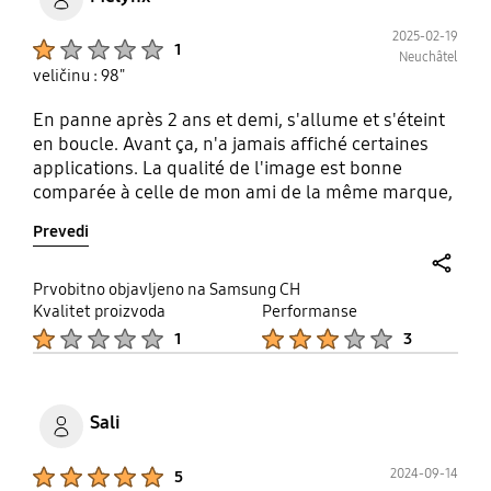
2025-02-19
Product Ratings :
1
Neuchâtel
veličinu : 98"
En panne après 2 ans et demi, s'allume et s'éteint
en boucle. Avant ça, n'a jamais affiché certaines
applications. La qualité de l'image est bonne
comparée à celle de mon ami de la même marque,
mais modèle précédent. Mais c'est vraiment tout.
Prevedi
share
Prvobitno objavljeno na Samsung CH
Kvalitet proizvoda
Performanse
Product Ratings :
Product Ratings :
1
3
Sali
Product Ratings :
2024-09-14
5