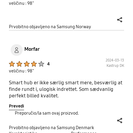
veličinu : 98"
share
Prvobitno objavljeno na Samsung Norway
Morfar
2024-03-13
Product Ratings :
4
Kastrup DK
veličinu : 98"
Smart hub er ikke særlig smart mere, besværlig at
finde rundt i, ulogisk indrettet. Som sædvanlig
perfekt billed kvalitet.
Prevedi
Preporučio/la sam ovaj proizvod.
share
Prvobitno objavljeno na Samsung Denmark