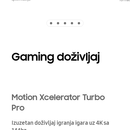
Indicator 1
Indicator 2
Indicator 3
Indicator 4
Indicator 5
Gaming doživljaj
Motion Xcelerator Turbo
Pro
Izuzetan doživljaj igranja igara uz 4K sa