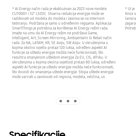
* AI Energy način rada je ekskluzivan za 2023 nove modele
* UI j
CU7000↑ i 32" LS03C. Stvarna redukcija energije može se
Knox s
razlikovati od modela do modela i zasniva se na internom
lansir
testiranju. Podržana je samo u određenim regijama. Aplikacija
zagara
SmartThings je potrebna za korištenje AI Energy režim rada.
Potreb
Imajte na umu da AI Energy režim ne podržava Game,
Intelligent, Art, Screen Mirroring, Ambijentalni ili Retail način
rada. Za NA, LATAM, KR, SE Aziju, SW Aziju: U okruženjima u
kojima okolno svjetlo prelazi 120 luksa, određeni aspekti AI
funkcije za uštedu energije možda neće funkcionisati, što
rezultira smanjenom uštedom energije Za EU, CIS, Afriku: U
okruženjima u kojima okolna svjetlost prelazi 80 luksa, određeni
aspekti AI funkcije za uštedu energije možda neće funkcionisati,
što dovodi do smanjenja uštede energije. Stopa uštede energije
može varirati u zavisnosti od regiona, modela, veličina, us
Indicator 1
Indicator 2
Indicator 3
Specifikacije