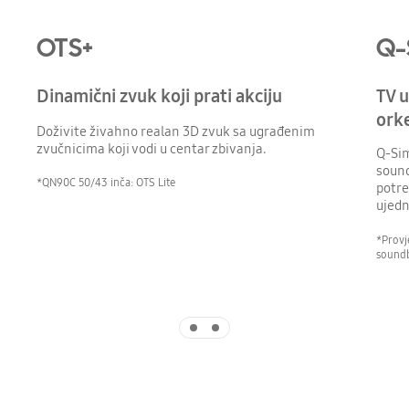
OTS+
Q-
Dinamični zvuk koji prati akciju
TV u
ork
Doživite živahno realan 3D zvuk sa ugrađenim
zvučnicima koji vodi u centar zbivanja.
Q-Sim
sound
*QN90C 50/43 inča: OTS Lite
potre
ujedn
*Provj
soundb
Indicator 1
Indicator 2