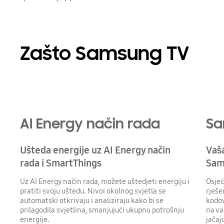
Zašto Samsung TV
Playing video
AI Energy način rada
Sa
Ušteda energije uz AI Energy način
Vaša
rada i SmartThings
Sam
Uz AI Energy način rada, možete uštedjeti energiju i
Osjeć
pratiti svoju uštedu. Nivoi okolnog svjetla se
rješe
automatski otkrivaju i analiziraju kako bi se
kodov
prilagodila svjetlina, smanjujući ukupnu potrošnju
na va
energije.
jačaj