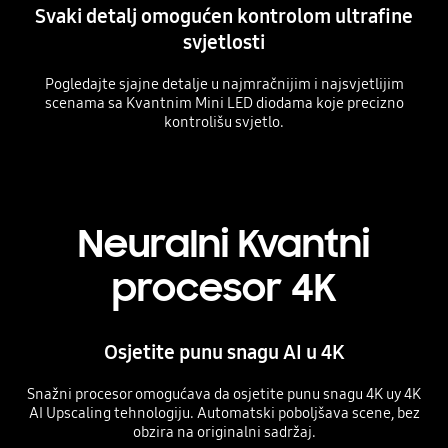
Svaki detalj omogućen kontrolom ultrafine
svjetlosti
Pogledajte sjajne detalje u najmračnijim i najsvjetlijim
scenama sa Kvantnim Mini LED diodama koje precizno
kontrolišu svjetlo.
Playing video
Neuralni Kvantni
procesor 4K
Osjetite punu snagu AI u 4K
Snažni procesor omogućava da osjetite punu snagu 4K uy 4K
AI Upscaling tehnologiju. Automatski poboljšava scene, bez
obzira na originalni sadržaj.
Playing video