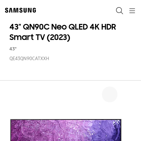
Skip
Skip
to
to
Pretraži
Navigation
content
accessibility
help
43" QN90C Neo QLED 4K HDR
Smart TV (2023)
43"
QE43QN90CATXXH
43
Q
N
Q
4