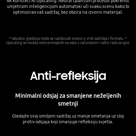
4K koristeći AI Upscaling. Neural Quantum procesor pokrenut
umjetnom inteligencijom automatski uči svaku scenu kako bi
optimizirao vaš sadržaj, bez obzira na izvorni materijal.
* Iskustvo gledanja može se razlikovati ovisno o vrsti sadržaja i formatu. *
Upscaling se možda neće primijeniti na vezu s računalom i način rada za igre.
Anti-refleksija
Minimalni odsjaj za smanjene neželjenih
smetnji
Gledajte svoj omiljeni sadržaj uz manje ometanja uz sloj
protiv odsjaja koji smanjuje refleksiju svjetla.