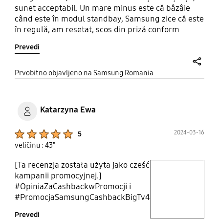
sunet acceptabil. Un mare minus este că bâzâie
când este în modul standbay, Samsung zice că este
în regulă, am resetat, scos din priză conform
instrucțiunilor primite de la Samsung dar degeaba.
Prevedi
Nu recomand tv-ul.
share
Prvobitno objavljeno na Samsung Romania
Katarzyna Ewa
Product Ratings :
2024-03-16
5
veličinu : 43"
[Ta recenzja została użyta jako cześć
play video
kampanii promocyjnej.]
#OpiniaZaCashbackwPromocji i
Layer popup open
#PromocjaSamsungCashbackBigTv4
Telewizor Samsung
Prevedi
QE85QN90CATXXH to bez wątpienia