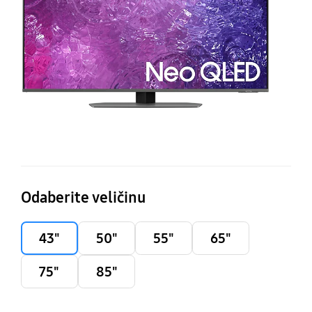
H
S
T
(2
Odaberite veličinu
43"
50"
55"
65"
75"
85"