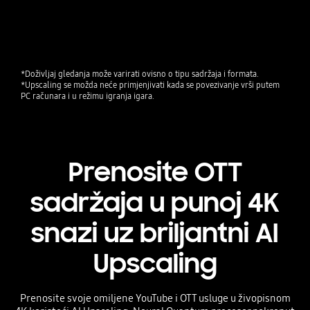
*Doživljaj gledanja može varirati ovisno o tipu sadržaja i formata. 
*Upscaling se možda neće primjenjivati kada se povezivanje vrši putem 
PC računara i u režimu igranja igara.
Prenosite OTT
sadržaja u punoj 4K
snazi uz briljantni AI
Upscaling
Prenosite svoje omiljene YouTube i OTT usluge u živopisnom