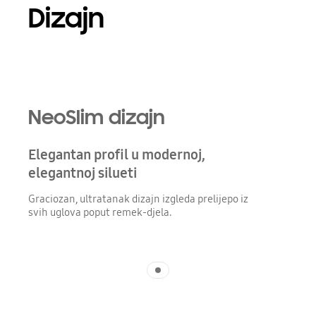
Dizajn
Playing video
NeoSlim dizajn
Elegantan profil u modernoj,
elegantnoj silueti
Graciozan, ultratanak dizajn izgleda prelijepo iz
svih uglova poput remek-djela.
Indicator 1