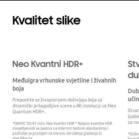
Kvalitet slike
Playing video
Neo Kvantni HDR+
St
du
Međuigra vrhunske svjetline i živahnih
boja
Dubi
učin
Prepustite se živopisnijem doživljaju boja uz
dinamički prilagodljive scene u 4K rezoluciji uz Neo
Stvar
Quantum HDR+.
ljuds
za re
*QN90C 50/43 inča: Neo Kvantni HDR * Raspon kvantne HDR
osvijetljenosti se zasniva na internim testnim standardima i
podložan je promjeni na osnovu okruženja gledanja ili
*Doživl
specifikacija.
format