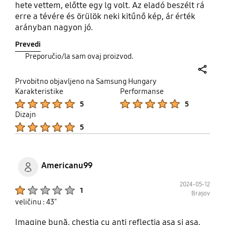
hete vettem, előtte egy lg volt. Az eladó beszélt rá
erre a tévére és örülök neki kitűnő kép, ár érték
arányban nagyon jó.
Prevedi
Preporučio/la sam ovaj proizvod.
share
Prvobitno objavljeno na Samsung Hungary
Karakteristike
Performanse
Product Ratings :
Product Ratings :
5
5
Dizajn
Product Ratings :
5
Americanu99
2024-05-12
Product Ratings :
1
Brașov
veličinu : 43"
Imagine bună, chestia cu anti reflecția asa și așa,