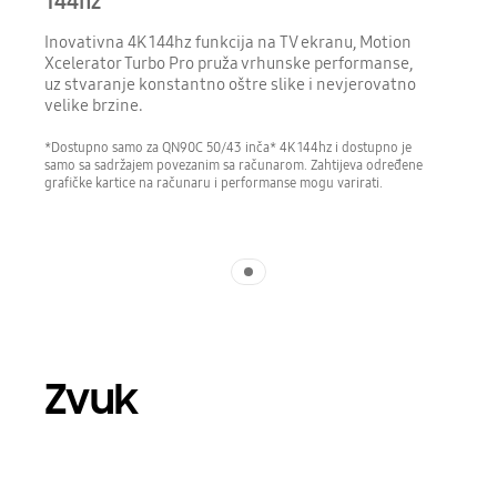
144hz
Inovativna 4K 144hz funkcija na TV ekranu, Motion
Xcelerator Turbo Pro pruža vrhunske performanse,
uz stvaranje konstantno oštre slike i nevjerovatno
velike brzine.
*Dostupno samo za QN90C 50/43 inča* 4K 144hz i dostupno je
samo sa sadržajem povezanim sa računarom. Zahtijeva određene
grafičke kartice na računaru i performanse mogu varirati.
Indicator 1
Zvuk
Playing video