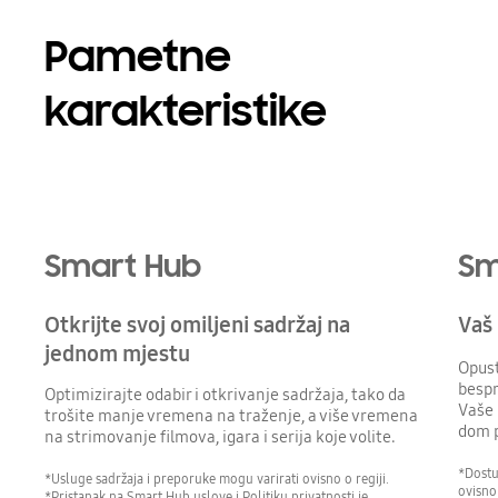
Pametne
karakteristike
Smart Hub
Sm
Otkrijte svoj omiljeni sadržaj na
Vaš 
jednom mjestu
Opust
bespr
Optimizirajte odabir i otkrivanje sadržaja, tako da
Vaše 
trošite manje vremena na traženje, a više vremena
dom 
na strimovanje filmova, igara i serija koje volite.
*Dostu
*Usluge sadržaja i preporuke mogu varirati ovisno o regiji.
ovisno
*Pristanak na Smart Hub uslove i Politiku privatnosti je