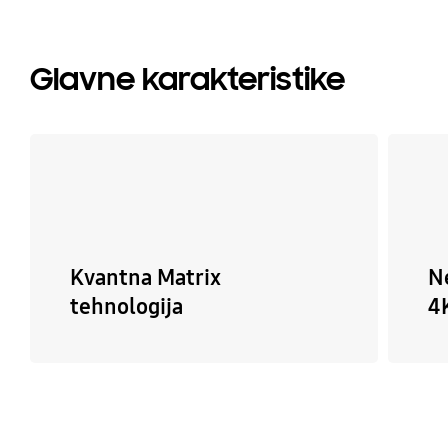
Glavne karakteristike
Kvantna Matrix
N
tehnologija
4