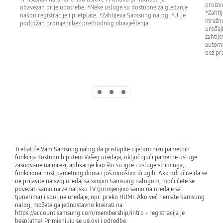
proizv
obavezan prije upotrebe. *Neke usluge su dostupne za gledanje
*Zahti
nakon registracije i pretplate. *Zahtijeva Samsung nalog. *UI je
mrežno
podložan promjeni bez prethodnog obavještenja.
uređaj
zahtije
automa
bez pr
Indicator 1
Indicator 2
Indicator 3
Trebat će Vam Samsung nalog da pristupite cijelom nizu pametnih 
funkcija dostupnih putem Vašeg uređaja, uključujući pametne usluge 
zasnovane na mreži, aplikacije kao što su igre i usluge striminga, 
funkcionalnost pametnog doma i još mnoštvo drugih. Ako odlučite da se 
ne prijavite na svoj uređaj sa svojim Samsung nalogom, moći ćete se 
povezati samo na zemaljsku TV (primjenjivo samo na uređaje sa 
tjunerima) i spoljne uređaje, npr. preko HDMI. Ako već nemate Samsung 
nalog, možete ga jednostavno kreirati na: 
https://account.samsung.com/membership/intro - registracija je 
besplatna! Primjenjuju se uslovi i odredbe.