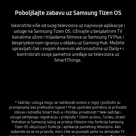
Poboljšajte zabavu uz Samsung Tizen OS
Iskoristite više od svog televizora uz najnovije aplikacije i
usluge na Samsung Tizen OS. Uživajte u besplatnim TV
kanalima uživo i hiljadama filmova uz Samsung TV Plus i
besprijekornom igranju u oblaku uz Gaming Hub. Možete
upravljati čak i svojim dnevnim aktivnostima uz Daily+ i
kontrolirati svoje pametne uređaje sa televizora uz
SmartThings.
* Sadržaj i usluga mogu se razlikovati ovisno o regiji i podložni su 
promjenama bez prethodne najave.* Prije upotrebe potrebno je prihvatiti 
Uslove i odredbe Smart Hub-a i Politiku privatnosti.* Neki sadržaji i 
usluge zahtijevaju registraciju i pretplatu.* (Osim za Kinu, Tursku, Izrael) 
Potreban je Samsung nalog za pristup čitavom nizu funkcija Samsung 
Tizen OS uključujući funkcije i aplikacije pametnog televizora. Ako 
izaberete da se ne prijavite, moći ćete se povezati samo na zemaljske TV 