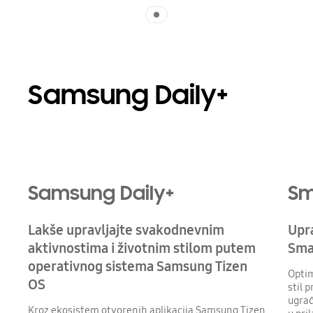
Indicator 1
Samsung Daily+
Samsung Daily+
Sm
Lakše upravljajte svakodnevnim
Upr
aktivnostima i životnim stilom putem
Sma
operativnog sistema Samsung Tizen
Optim
OS
stil 
ugrađ
Kroz ekosistem otvorenih aplikacija Samsung Tizen