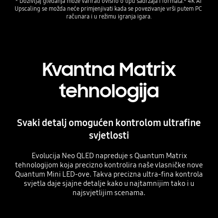
* Doživljaj gledanja može varirati ovisno o tipu sadržaja i formata.* 4K AI 
Upscaling se možda neće primjenjivati kada se povezivanje vrši putem PC 
računara i u režimu igranja igara.
Kvantna Matrix
tehnologija
Svaki detalj omogućen kontrolom ultrafine
svjetlosti
Evolucija Neo QLED napreduje s Quantum Matrix
tehnologijom koja precizno kontrolira naše vlasničke nove
Quantum Mini LED-ove. Takva precizna ultra-fina kontrola
svjetla daje sjajne detalje kako u najtamnijim tako i u
najsvjetlijim scenama.
Playing video