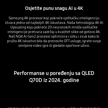
Osjetite punu snagu AI u 4K
Samsung 4K procesor koji pokreće vještačku inteligenciju
stvara jedno od najboljih 4K iskustava. Naša tehnologija 4K AI
Upscaling koju pokreće 20 neuronskih mreža vještačke
inteligencije pretvara sadržaj u kvalitet slike od gotovo 4K.
Naš NQ4 AI Gen2 procesor optimizira i sliku i zvuk kako bi
pružio 4K iskustvo bilo da prenosite OTT usluge, igrate svoje
omiljene video igre ili gledate sportove uživo.
Playing video
Performanse u poređenju sa QLED
Q70D iz 2024. godine