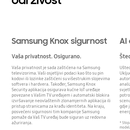
održivost
Samsung Knox sigurnost
AI
Vaša privatnost. Osigurano.
Šted
Vaša privatnost je sada zaštićena na Samsung
Ušted
televizorima. Vaši osjetljivi podaci kao što su pin
Uklju
kodovi ili lozinke zaštićeni su višestrukim slojevima
autom
softvera i hardvera. Također, Samsung Knox
anali
Security aplikacija osigurava kućne IoT uređaje
svjet
povezane s Vašim TV uređajem i automatski blokira
potro
izvršavanje neovlaštenih zlonamjernih aplikacija ili
scenu
pristup stranicama za krađu identiteta. Na kraju,
gdje 
posvećeni sigurnosni tim kompanije Samsung
energ
pomaže da Vaš TV uređaj bude siguran uz redovna
ažuriranja.
* Stop
modela,