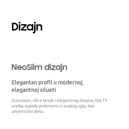
Dizajn
Playing video
NeoSlim dizajn
Elegantan profil u modernoj,
elegantnoj silueti
Graciozan, ultra tanak i elegantnog dizajna, Vaš TV
uređaj izgleda prekrasno iz svakog ugla, kao
umjetničko djelo.