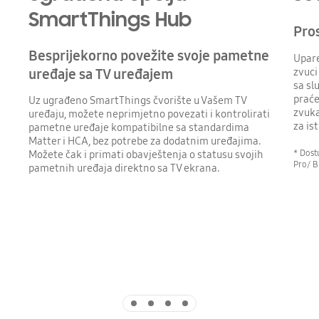
SmartThings Hub
Pro
Besprijekorno povežite svoje pametne
Upare
zvuci
uređaje sa TV uređajem
sa sl
praće
Uz ugrađeno SmartThings čvorište u Vašem TV
zvuka
uređaju, možete neprimjetno povezati i kontrolirati
za is
pametne uređaje kompatibilne sa standardima
Matter i HCA, bez potrebe za dodatnim uređajima.
* Dost
Možete čak i primati obavještenja o statusu svojih
Pro/ B
pametnih uređaja direktno sa TV ekrana.
Indicator 1
Indicator 2
Indicator 3
Indicator 4