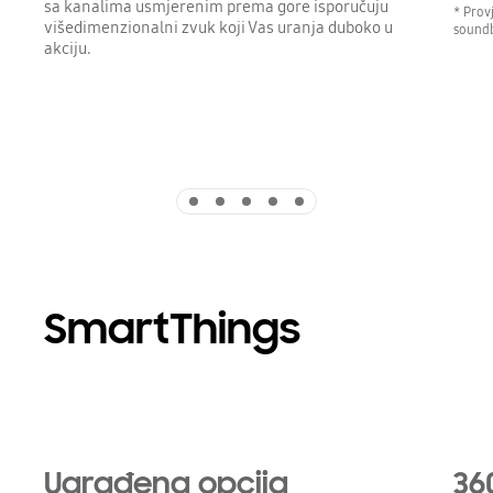
sa kanalima usmjerenim prema gore isporučuju
* Prov
višedimenzionalni zvuk koji Vas uranja duboko u
soundb
akciju.
Indicator 1
Indicator 2
Indicator 3
Indicator 4
Indicator 5
SmartThings
Playing video
Ugrađena opcija
36