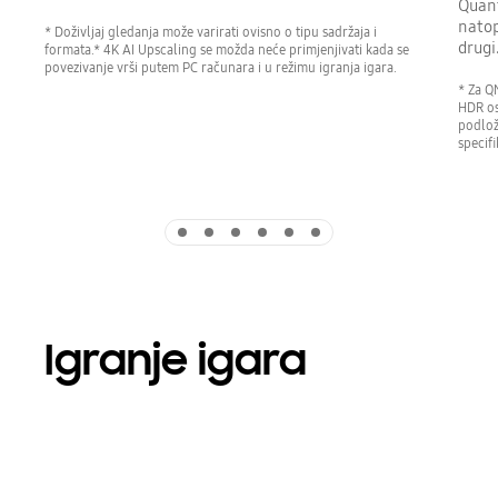
Quant
natop
* Doživljaj gledanja može varirati ovisno o tipu sadržaja i
drugi
formata.* 4K AI Upscaling se možda neće primjenjivati kada se
povezivanje vrši putem PC računara i u režimu igranja igara.
* Za Q
HDR os
podlož
specifi
Indicator 1
Indicator 2
Indicator 3
Indicator 4
Indicator 5
Indicator 6
Igranje igara