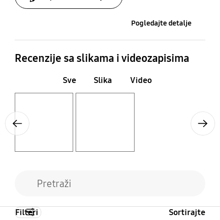
Pogledajte detalje
Recenzije sa slikama i videozapisima
Sve
Slika
Video
Layer popup open
Layer popup open
Previous
Next
Filteri
Sortirajte