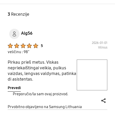
3
Recenzije
Alg56
2026-01-01
Product Ratings :
5
Vilnius
veličinu : 98"
Pirkau prieš metus. Viskas
play video
nepriekaištingai veikia, puikus
vaizdas, lengvas valdymas, patinka
Layer popup open
di asistentas.
Prevedi
Preporučio/la sam ovaj proizvod.
share
Prvobitno objavljeno na Samsung Lithuania