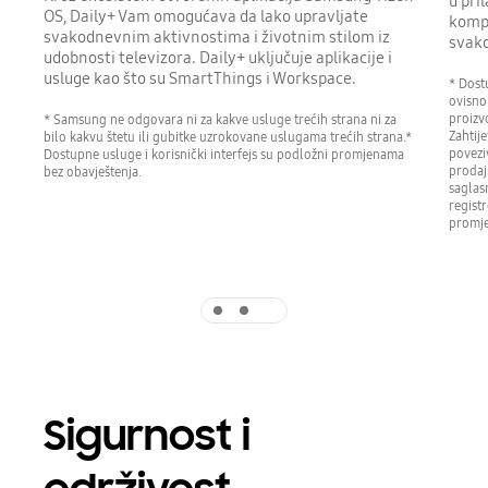
u pr
OS, Daily+ Vam omogućava da lako upravljate
kompa
svakodnevnim aktivnostima i životnim stilom iz
svako
udobnosti televizora. Daily+ uključuje aplikacije i
usluge kao što su SmartThings i Workspace.
* Dost
ovisno
proizv
* Samsung ne odgovara ni za kakve usluge trećih strana ni za
Zahtij
bilo kakvu štetu ili gubitke uzrokovane uslugama trećih strana.*
povezi
Dostupne usluge i korisnički interfejs su podložni promjenama
prodaj
bez obavještenja.
saglas
regist
promje
Indicator 1
Indicator 2
Predvajaj
Sigurnost i