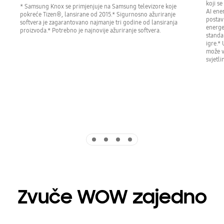
koji s
* Samsung Knox se primjenjuje na Samsung televizore koje
AI ene
pokreće Tizen®, lansirane od 2015.* Sigurnosno ažuriranje
postav
softvera je zagarantovano najmanje tri godine od lansiranja
energe
proizvoda.* Potrebno je najnovije ažuriranje softvera.
standa
igre.* 
može va
svjetli
Indicator 1
Indicator 2
Indicator 3
Indicator 4
Zvuče WOW zajedno