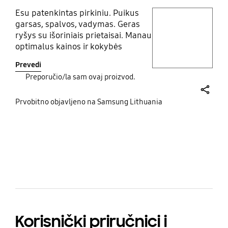
Esu patenkintas pirkiniu. Puikus
play video
garsas, spalvos, vadymas. Geras
ryšys su išoriniais prietaisai. Manau
Layer popup open
optimalus kainos ir kokybės
santykis.
Prevedi
Preporučio/la sam ovaj proizvod.
share
Prvobitno objavljeno na Samsung Lithuania
bazaarvoice Certification Label
Korisnički priručnici i