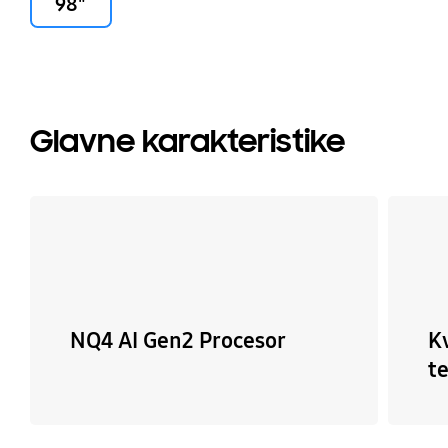
98"
Glavne karakteristike
NQ4 AI Gen2 Procesor
K
t