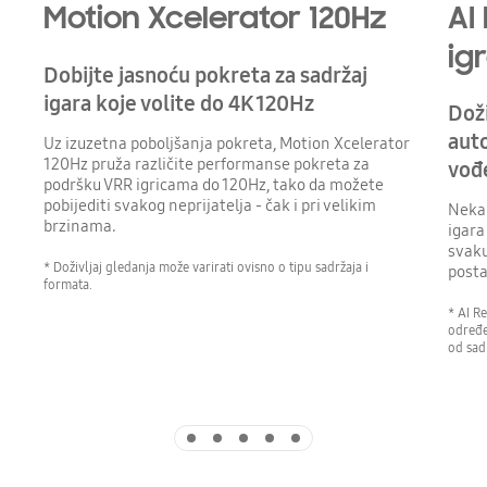
Motion Xcelerator 120Hz
AI
ig
Dobijte jasnoću pokreta za sadržaj
igara koje volite do 4K 120Hz
Doži
aut
Uz izuzetna poboljšanja pokreta, Motion Xcelerator
120Hz pruža različite performanse pokreta za
vođ
podršku VRR igricama do 120Hz, tako da možete
pobijediti svakog neprijatelja - čak i pri velikim
Neka 
brzinama.
igara
svaku
* Doživljaj gledanja može varirati ovisno o tipu sadržaja i
posta
formata.
* AI R
određe
od sadr
Indicator 1
Indicator 2
Indicator 3
Indicator 4
Indicator 5