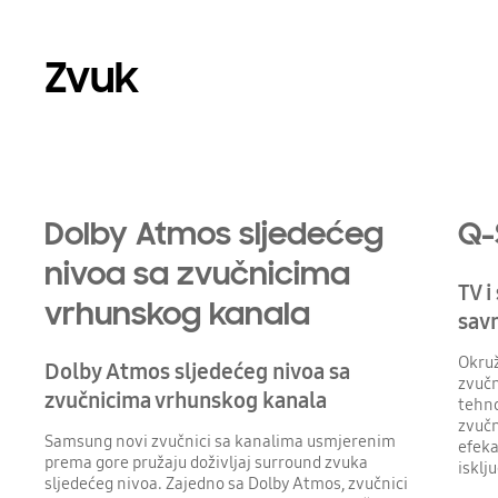
Zvuk
Playing video
Dolby Atmos sljedećeg
Q-
nivoa sa zvučnicima
TV i
vrhunskog kanala
sav
Okruž
Dolby Atmos sljedećeg nivoa sa
zvučn
zvučnicima vrhunskog kanala
tehno
zvučn
Samsung novi zvučnici sa kanalima usmjerenim
efeka
prema gore pružaju doživljaj surround zvuka
isklj
sljedećeg nivoa. Zajedno sa Dolby Atmos, zvučnici