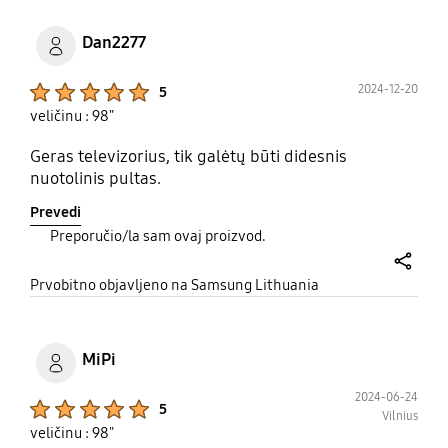
Dan2277
Product Ratings :
2024-12-20
5
veličinu : 98"
Geras televizorius, tik galėtų būti didesnis
nuotolinis pultas.
Prevedi
Preporučio/la sam ovaj proizvod.
share
Prvobitno objavljeno na Samsung Lithuania
MiPi
2024-06-24
Product Ratings :
5
Vilnius
veličinu : 98"