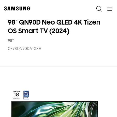
Skip
Skip
to
to
Pretraži
Navigation
content
accessibility
help
98" QN90D Neo QLED 4K Tizen
OS Smart TV (2024)
98"
QE98QN90DATXXH
98
Q
N
Q
4