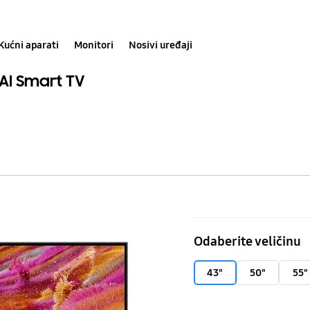
Kućni aparati
Monitori
Nosivi uređaji
AI Smart TV
43"
Neo
Odaberite veličinu
QLED
QN90F
43"
50"
55"
4K