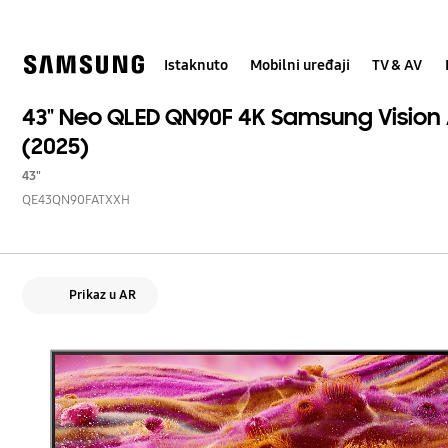
Skip
Skip
to
to
content
accessibility
help
Istaknuto
Mobilni uređaji
TV & AV
43" Neo QLED QN90F 4K Samsung Vision 
(2025)
43"
QE43QN90FATXXH
Prikaz u AR