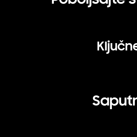
Ključn
Saputn