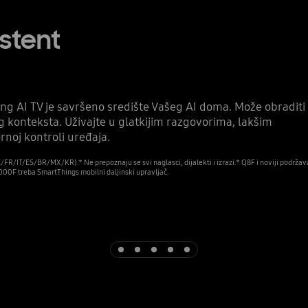
istent
ng AI TV je savršeno središte Vašeg AI doma. Može obraditi
eg konteksta. Uživajte u glatkijim razgovorima, lakšim
rnoj kontroli uređaja.
FR/IT/ES/BR/MX/KR).* Ne prepoznaju se svi naglasci, dijalekti i izrazi.* Q8F i noviji podržav
8000F treba SmartThings mobilni daljinski upravljač.
Indicator 1
Indicator 2
Indicator 3
Indicator 4
Indicator 5