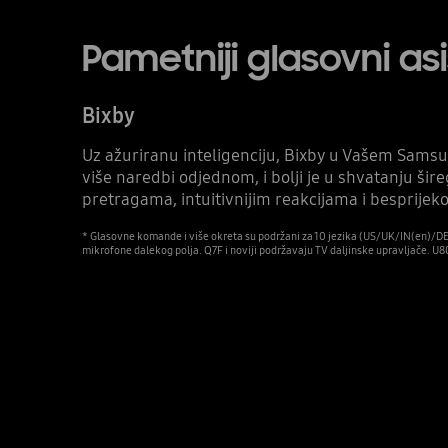
Pametniji glasovni as
Bixby
Uz ažuriranu inteligenciju, Bixby u Vašem Samsu
više naredbi odjednom, i bolji je u shvatanju šir
pretragama, intuitivnijim reakcijama i besprijeko
* Glasovne komande i više okreta su podržani za 10 jezika (US/UK/IN(en)/DE/
mikrofone dalekog polja. Q7F i noviji podržavaju TV daljinske upravljače. U