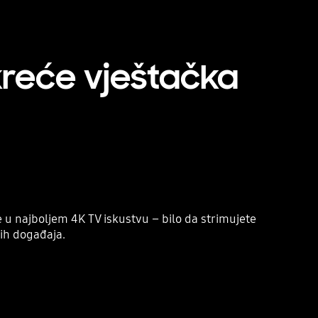
kreće vještačka
 u najboljem 4K TV iskustvu – bilo da strimujete
kih događaja.
Playing video