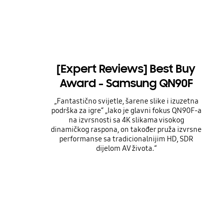
[Expert Reviews] Best Buy
Award - Samsung QN90F
„Fantastično svijetle, šarene slike i izuzetna
podrška za igre“ „Iako je glavni fokus QN90F-a
na izvrsnosti sa 4K slikama visokog
dinamičkog raspona, on također pruža izvrsne
performanse sa tradicionalnijim HD, SDR
dijelom AV života.“