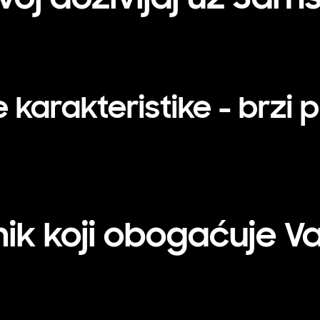
e karakteristike - brzi 
ik koji obogaćuje Va