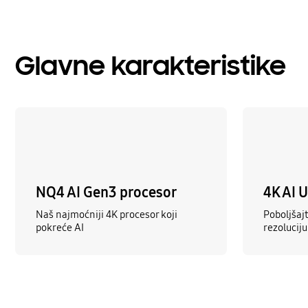
Glavne karakteristike
NQ4 AI Gen3 procesor
4K AI 
Naš najmoćniji 4K procesor koji
Poboljšajt
pokreće AI
rezoluciju