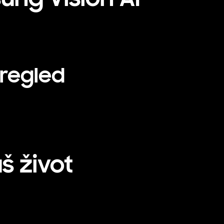
pregled
š život