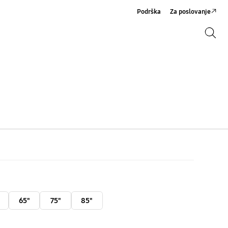
Podrška
Za poslovanje
Pretraži
Pretraži
65"
75"
85"