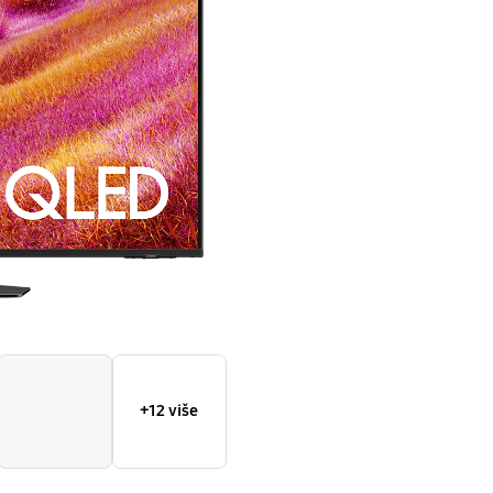
Samsung
Vision
AI
Smart
TV
(2025)
+12 više