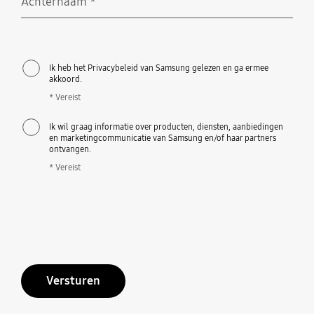
Achternaam
*
Vereist
Ik heb het Privacybeleid van Samsung gelezen en ga ermee
akkoord.
* Vereist
Ik wil graag informatie over producten, diensten, aanbiedingen
en marketingcommunicatie van Samsung en/of haar partners
ontvangen.
* Vereist
Versturen