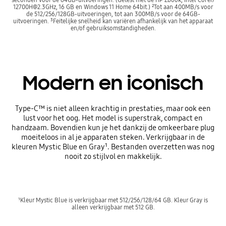
12700H@2.3GHz, 16 GB en Windows 11 Home 64bit.) ²Tot aan 400MB/s voor
de 512/256/128GB-uitvoeringen, tot aan 300MB/s voor de 64GB-
uitvoeringen. ³Feitelijke snelheid kan variëren afhankelijk van het apparaat
en/of gebruiksomstandigheden.
Modern en iconisch
Type-C™ is niet alleen krachtig in prestaties, maar ook een
lust voor het oog. Het model is superstrak, compact en
handzaam. Bovendien kun je het dankzij de omkeerbare plug
moeiteloos in al je apparaten steken. Verkrijgbaar in de
kleuren Mystic Blue en Gray¹. Bestanden overzetten was nog
nooit zo stijlvol en makkelijk.
¹Kleur Mystic Blue is verkrijgbaar met 512/256/128/64 GB. Kleur Gray is
alleen verkrijgbaar met 512 GB.