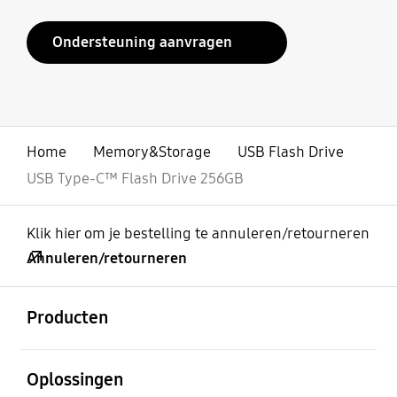
Ondersteuning aanvragen
Home
Memory&Storage
USB Flash Drive
USB Type-C™ Flash Drive 256GB
Klik hier om je bestelling te annuleren/retourneren
Annuleren/retourneren
Open
Footer Navigation
Producten
Open
Oplossingen