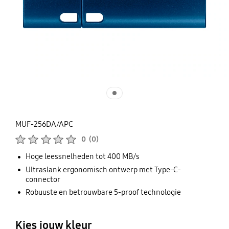
MUF-256DA/APC
Beoordelingen :
0
(
0
)
Aantal beoordelingen :
Hoge leessnelheden tot 400 MB/s
Ultraslank ergonomisch ontwerp met Type-C-
connector
Robuuste en betrouwbare 5-proof technologie
Kies jouw kleur