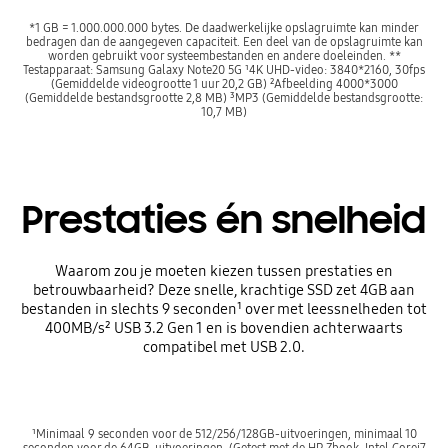
*1 GB = 1.000.000.000 bytes. De daadwerkelijke opslagruimte kan minder
bedragen dan de aangegeven capaciteit. Een deel van de opslagruimte kan
worden gebruikt voor systeembestanden en andere doeleinden. **
Testapparaat: Samsung Galaxy Note20 5G ¹4K UHD-video: 3840*2160, 30fps
(Gemiddelde videogrootte 1 uur 20,2 GB) ²Afbeelding 4000*3000
(Gemiddelde bestandsgrootte 2,8 MB) ³MP3 (Gemiddelde bestandsgrootte:
10,7 MB)
Prestaties én snelheid
Waarom zou je moeten kiezen tussen prestaties en
betrouwbaarheid? Deze snelle, krachtige SSD zet 4GB aan
bestanden in slechts 9 seconden¹ over met leessnelheden tot
400MB/s² USB 3.2 Gen 1 en is bovendien achterwaarts
compatibel met USB 2.0.
¹Minimaal 9 seconden voor de 512/256/128GB-uitvoeringen, minimaal 10
seconden voor de 64GB-uitvoeringen. (Getest met de HP Zbook, Intel Corei7