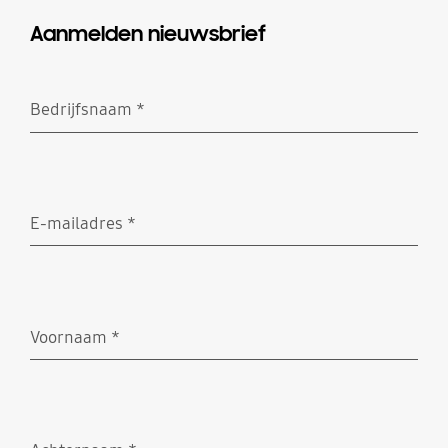
Aanmelden nieuwsbrief
Bedrijfsnaam
*
Vereist
E-mailadres
*
Vereist
Voornaam
*
Vereist