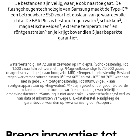
Je bestanden zijn veilig, waar je ook naartoe gaat. De
flashgeheugentechnologie van Samsung maakt de Type-C™
een betrouwbare SSD voor het opslaan van je waardevolle
data. De BAR Plus is bestand tegen water¹, schokken²,
magnetische velden³, extreme temperaturen⁴ en
röntgenstralen⁵ en je krijgt bovendien 5 jaar beperkte
garantie⁶.
¹Waterbestendig: Tot 72 uur in zeewater op 1m diepte. ²Schokbestendig: Tot
1.500 zwaartekrachtversnelling. ³Magneetbestendig: Tot 15.000 gauss
(magnetisch veld gelijk aan hoogveld-MRI). ⁴Temperatuurbestendig: Bestand
tegen werktemperaturen tussen 0°C tot 60°C en tot -10°C tot 70°C wanneer
niet in gebruik. ⁵Röntgenbestendig: Tot 100mGy (gelijk aan
röntgenapparatuur op vliegvelden). *1~5 zijn getest onder gecontroleerde
omstandigheden en kunnen variëren afhankelijk van feitelijke
omgevingsfactoren. ⁶Samsung is niet aansprakelijk voor schade en/of verlies
van data of inkomsten vanwege UFD-dataherstel. Raadpleeg de
garantievoorwaarden op www.samsung.com/support.
Breng innovaties tot