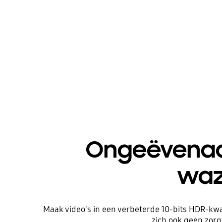
Ongeëvenaar
waz
Maak video's in een verbeterde 10-bits HDR-kwal
zich ook geen zor