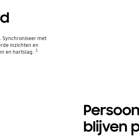
rd
. Synchroniseer met
rde inzichten en
5
en en hartslag.
Persoon
blijven 