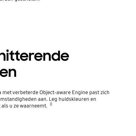
chitterende
ten
 met verbeterde Object-aware Engine past zich
tomstandigheden aan. Leg huidskleuren en
8
t als u ze waarneemt.