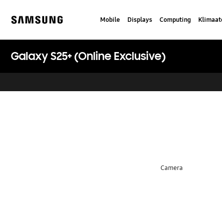
Skip
to
Mobile
Displays
Computing
Klimaat
content
Samsung
Galaxy S25+ (Online Exclusive)
key features
Camera