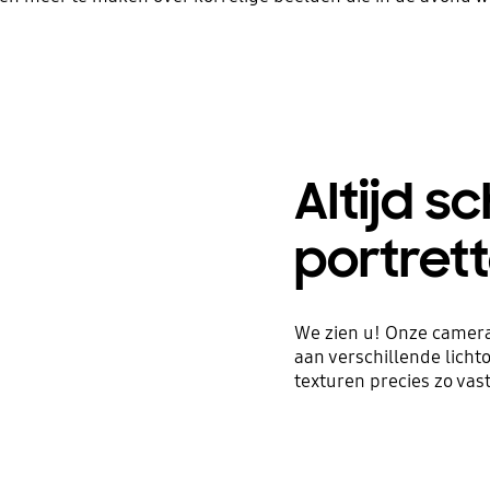
Altijd s
portret
We zien u! Onze camera
aan verschillende lich
texturen precies zo vas