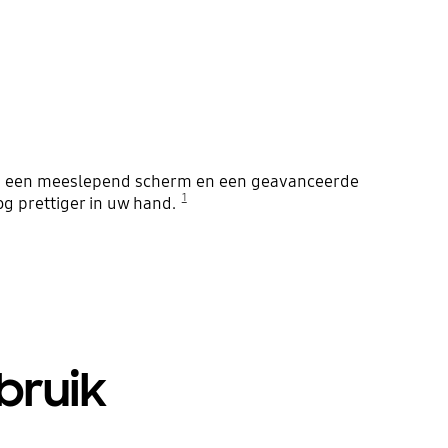
ng, een meeslepend scherm en een geavanceerde
1
og prettiger in uw hand.
bruik