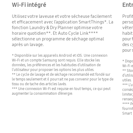
Wi-Fi intégré
Entr
Utilisez votre laveuse et votre sécheuse facilement
Profi
et efficacement avec l’application SmartThings*. La
perso
fonction Laundry & Dry Planner optimise votre
vête
horaire quotidien**. Et Auto Cycle Link****
habit
sélectionne un programme de séchage optimal
pour 
après un lavage.
des c
pour 
* Disponible sur les appareils Android et iOS. Une connexion
Wi-Fi et un compte Samsung sont requis. Elle stocke les
* Disp
données, les préférences et les habitudes d’utilisation de
Wi-Fi e
l’utilisateur pour proposer les options les plus utiles.
** Sto
** Le cycle de lavage et de séchage recommandé est fondé sur
d’utili
le temps seulement et il pourrait ne pas convenir pour le type de
utiles.
tissu ou de tache des articles lavés.
*** L’
*** Une connexion Wi-Fi est requise en tout temps, ce qui peut
conséq
augmenter la consommation d’énergie.
limite
rensei
**** P
fourni
Smart 