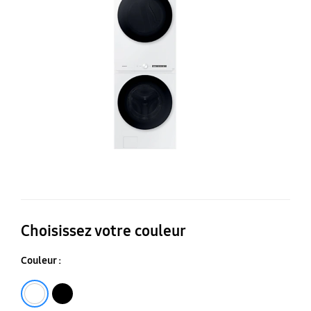
pi
a
de
qu
li
d
l’
Choisissez votre couleur
Couleur :
Blanc
Noir