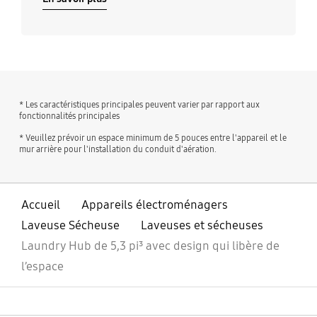
Calibration,
le tambour, Verrouillage
Autodiagnostic, Volume,
pour les enfants,
Langue, Wi-Fi,
Volume, Modèle IA, Wi-
Réinitialisation aux
Fi, Langue, Test de
paramètres d’usine
blocage du conduit
d’évacuation,
* Les caractéristiques principales peuvent varier par rapport aux
Réinitialisation aux
fonctionnalités principales
paramètres d’usine
* Veuillez prévoir un espace minimum de 5 pouces entre l'appareil et le
mur arrière pour l'installation du conduit d'aération.
Accueil
Appareils électroménagers
Laveuse Sécheuse
Laveuses et sécheuses
Laundry Hub de 5,3 pi³ avec design qui libère de
l’espace
ouvert
Footer Navigation