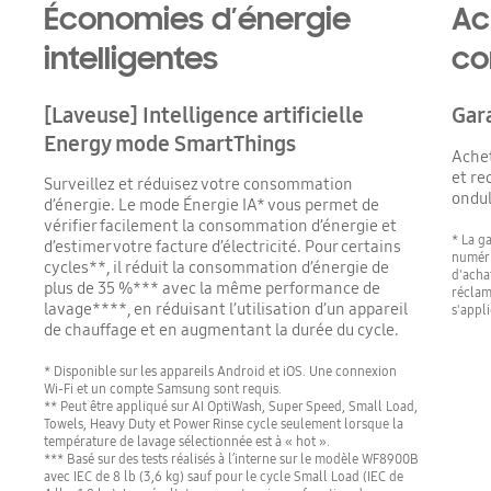
Économies d’énergie
Ac
intelligentes
co
[Laveuse] Intelligence artificielle
Gara
Energy mode SmartThings
Achet
et re
Surveillez et réduisez votre consommation
ondul
d’énergie. Le mode Énergie IA* vous permet de
vérifier facilement la consommation d’énergie et
* La g
d’estimer votre facture d’électricité. Pour certains
numéri
cycles**, il réduit la consommation d’énergie de
d'acha
plus de 35 %*** avec la même performance de
réclam
lavage****, en réduisant l’utilisation d’un appareil
s'appli
de chauffage et en augmentant la durée du cycle.
* Disponible sur les appareils Android et iOS. Une connexion
Wi-Fi et un compte Samsung sont requis.
** Peut être appliqué sur AI OptiWash, Super Speed, Small Load,
Towels, Heavy Duty et Power Rinse cycle seulement lorsque la
température de lavage sélectionnée est à « hot ».
*** Basé sur des tests réalisés à l’interne sur le modèle WF8900B
avec IEC de 8 lb (3,6 kg) sauf pour le cycle Small Load (IEC de