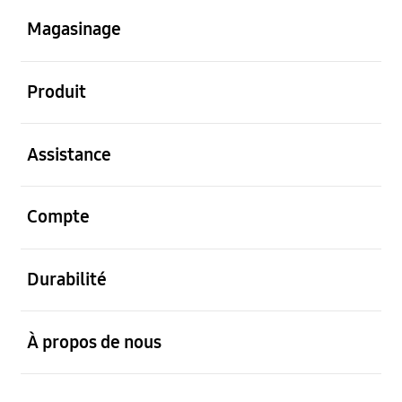
Magasinage
ouvert
Produit
ouvert
Assistance
ouvert
Compte
ouvert
Durabilité
ouvert
À propos de nous