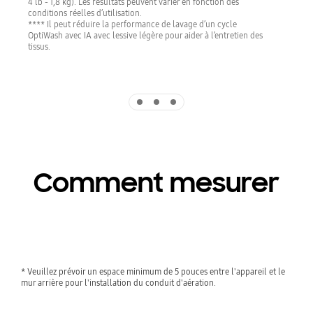
4 lb - 1,8 kg). Les résultats peuvent varier en fonction des
conditions réelles d’utilisation.
**** Il peut réduire la performance de lavage d’un cycle
OptiWash avec IA avec lessive légère pour aider à l’entretien des
tissus.
Indicator 1
Indicator 2
Indicator 3
Comment mesurer
* Veuillez prévoir un espace minimum de 5 pouces entre l'appareil et le 
mur arrière pour l'installation du conduit d'aération.