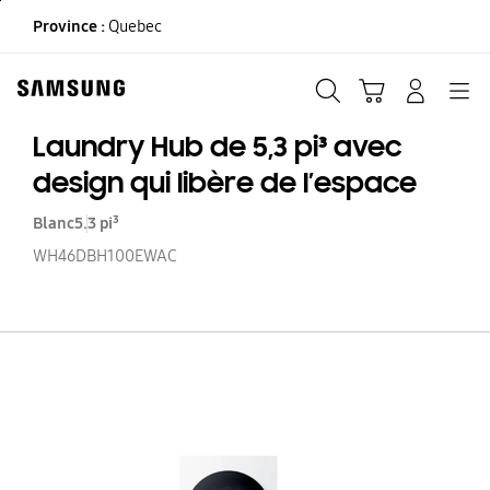
Skip
Province :
Quebec
to
content
Recherche
Panier
CONNEXION
Navigation
Laundry Hub de 5,3 pi³ avec
design qui libère de l’espace
Blanc
5.3 pi³
WH46DBH100EWAC
La
H
d
5,