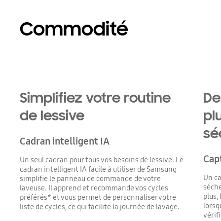
Commodité
Simplifiez votre routine
De
de lessive
pl
sé
Cadran intelligent IA
Capt
Un seul cadran pour tous vos besoins de lessive. Le
cadran intelligent IA facile à utiliser de Samsung
Un ca
simplifie le panneau de commande de votre
séche
laveuse. Il apprend et recommande vos cycles
plus,
préférés* et vous permet de personnaliser votre
lorsq
liste de cycles, ce qui facilite la journée de lavage.
vérifi