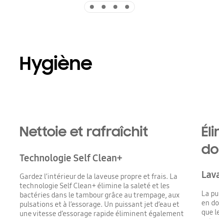
Indicator 1
Indicator 2
Indicator 3
Indicator 4
Hygiène
Nettoie et rafraîchit
Él
do
Technologie Self Clean+
Lava
Gardez l’intérieur de la laveuse propre et frais. La
technologie Self Clean+ élimine la saleté et les
La pu
bactéries dans le tambour grâce au trempage, aux
en do
pulsations et à l’essorage. Un puissant jet d’eau et
que l
une vitesse d’essorage rapide éliminent également