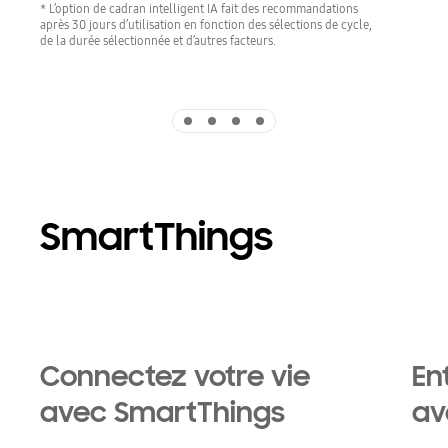
* L’option de cadran intelligent IA fait des recommandations
après 30 jours d’utilisation en fonction des sélections de cycle,
de la durée sélectionnée et d’autres facteurs.
Indicator 1
Indicator 2
Indicator 3
Indicator 4
SmartThings
Connectez votre vie
En
avec SmartThings
av