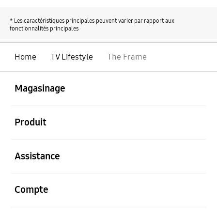
* Les caractéristiques principales peuvent varier par rapport aux
fonctionnalités principales
Home
TV Lifestyle
The Frame
ouvert
Footer Navigation
Magasinage
ouvert
Produit
ouvert
Assistance
ouvert
Compte
ouvert