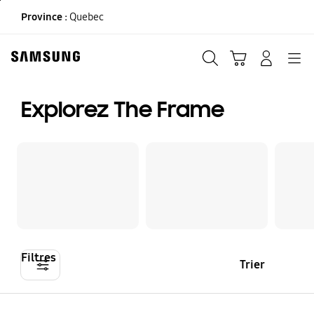
Skip
Province :
Quebec
to
content
Recherche
Panier
CONNEXION
Navigation
Explorez The Frame
Filtres
Trier