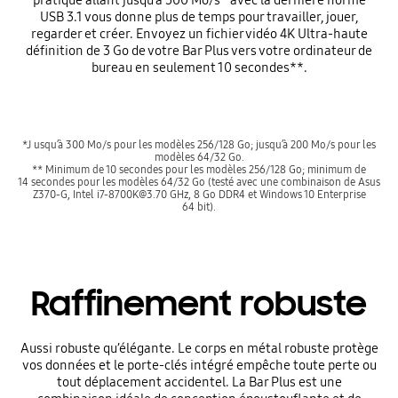
pratique allant jusqu’à 300 Mo/s* avec la dernière norme
USB 3.1 vous donne plus de temps pour travailler, jouer,
regarder et créer. Envoyez un fichier vidéo 4K Ultra-haute
définition de 3 Go de votre Bar Plus vers votre ordinateur de
bureau en seulement 10 secondes**.
*J usqu’à 300 Mo/s pour les modèles 256/128 Go; jusqu’à 200 Mo/s pour les
modèles 64/32 Go.
** Minimum de 10 secondes pour les modèles 256/128 Go; minimum de
14 secondes pour les modèles 64/32 Go (testé avec une combinaison de Asus
Z370-G, Intel i7-8700K@3.70 GHz, 8 Go DDR4 et Windows 10 Enterprise
64 bit).
Raffinement robuste
Aussi robuste qu’élégante. Le corps en métal robuste protège
vos données et le porte-clés intégré empêche toute perte ou
tout déplacement accidentel. La Bar Plus est une