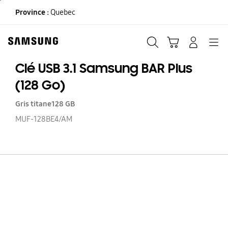
Skip
Province :
Quebec
to
content
Recherche
Panier
CONNEXION
Navigation
Clé USB 3.1 Samsung BAR Plus
(128 Go)
Gris titane
128 GB
MUF-128BE4/AM
Cl
US
3.1
S