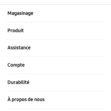
ouvert
Footer Navigation
Magasinage
ouvert
Produit
ouvert
Assistance
ouvert
Compte
ouvert
Durabilité
ouvert
À propos de nous