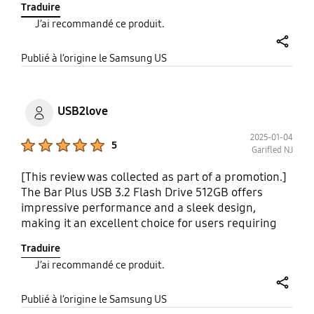
Traduire
maintenance requirements, and effective problem
J’ai recommandé ce produit.
resolution when issues arise. Customers benefit
from reduced downtime and enhanced efficiency,
share
which contribute to overall satisfaction and trust.
Publié à l’origine le Samsung US
Manufacturers of such products often emphasize
quality assurance and adherence to established
standards. This level of reliability fosters
USB2love
confidence and supports long-term value for users
across diverse applications.
2025-01-04
Product Ratings :
5
Garifled NJ
[This review was collected as part of a promotion.]
The Bar Plus USB 3.2 Flash Drive 512GB offers
impressive performance and a sleek design,
making it an excellent choice for users requiring
ample storage and reliability. With outstanding
Traduire
interface, the drive provides fast read and write
J’ai recommandé ce produit.
speeds, which significantly enhances file transfer
efficiency compared to older versions. Its durable
share
metal casing ensures protection against physical
Publié à l’origine le Samsung US