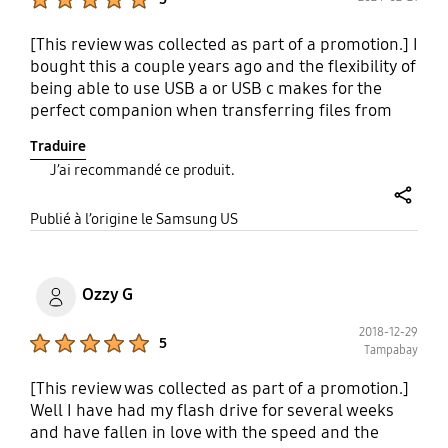
[This review was collected as part of a promotion.] I
bought this a couple years ago and the flexibility of
being able to use USB a or USB c makes for the
perfect companion when transferring files from
my phone to the computer or from my phone to a
Traduire
friend's phone. Nowadays a lot of flagship phones
J’ai recommandé ce produit.
don't have the micro SD card slot and as sad as
that may be the ability to still use expandable
share
storage externally makes up for it. From taking
Publié à l’origine le Samsung US
photos and videos in the summer and transferring
them out of my phone to save space to being able
to upload those photos and videos quickly onto my
Ozzy G
computer this has never let me down. I've even
recommended others to get this since it's no
2018-12-29
Product Ratings :
5
Tampabay
regular USB storage device. It's a leap in tech that
we didn't know we wanted until it arrived!
[This review was collected as part of a promotion.]
Well I have had my flash drive for several weeks
and have fallen in love with the speed and the