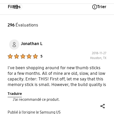
Filtres
Trier
Open Tooltip Layer
296
Évaluations
Jonathan L
2018-11-27
Product Ratings :
5
Houston, TX
I've been shopping around for new thumb sticks
for a few months. All of mine are old, slow, and low
capacity. Enter: THIS! First off, let me say that this
memory stick is small. However, the build quality is
fantastic. The exterior is metal which I wasn't
Traduire
expecting. Secondly, let me say that the speeds are
J’ai recommandé ce produit.
soooooo much faster than the memory stick I've
got. It performs 10x (sometimes more) than what I
share
have. The third and final thing that makes me
Publié à l’origine le Samsung US