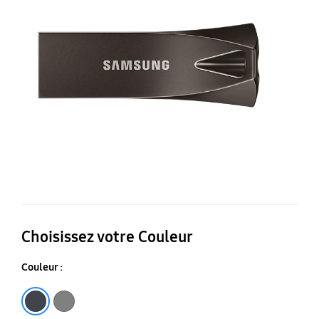
B
Pl
(1
Choisissez votre Couleur
Couleur :
Gris
Gris titane