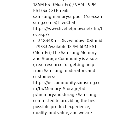
12AM EST (Mon-Fri) / 9AM - 9PM
EST (Sat) 2) Email:
samsungmemorysupport@sea.sam
sung.com 3) LiveChat:
https://www.livehelpnow.net/lhn/l
cv.aspx?
d=34834&ms=&zzwindow=0&lhnid
=29783 Available 12PM-6PM EST
(Mon-Fri) The Samsung Memory
and Storage Community is also a
great resource for getting help
from Samsung moderators and
customers:
https://us.community.samsung.co
m/t5/Memory-Storage/bd-
p/memoryandstorage Samsung is
committed to providing the best
possible product experience,
quality, and value, and we are