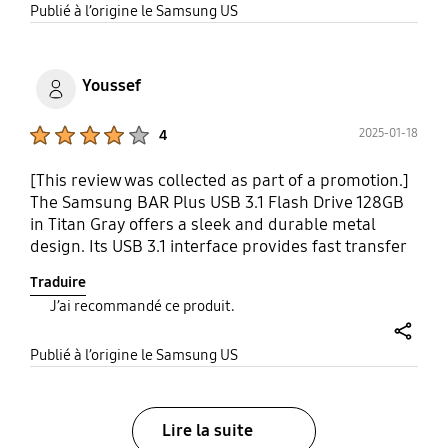
share
pictures I'm not any were near full capacity!
Publié à l’origine le Samsung US
Samsung will forever be my go to for any devices I
need and they have, price will never be the factor
because the quality is always there!
Youssef
Product Ratings :
2025-01-18
4
[This review was collected as part of a promotion.]
The Samsung BAR Plus USB 3.1 Flash Drive 128GB
in Titan Gray offers a sleek and durable metal
design. Its USB 3.1 interface provides fast transfer
speeds, making it efficient for moving large files.
Traduire
The metal casing not only looks stylish but also
J’ai recommandé ce produit.
adds a layer of protection against physical
damage. However, its small size can make it easy
share
to misplace. Overall, the BAR Plus is a reliable and
Publié à l’origine le Samsung US
stylish flash drive suitable for everyday file
storage and transfer, though its price point might
be slightly higher than some plastic alternatives.
Lire la suite