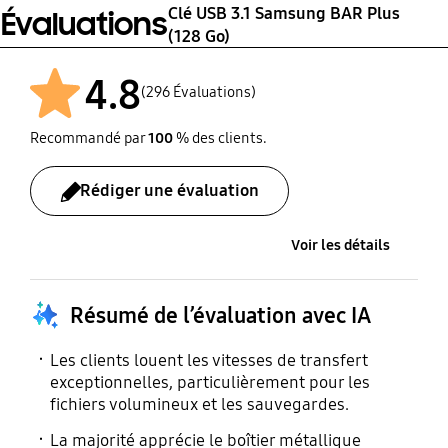
15.60 X 40.01 X 11.70mm
Approx. 10 g
Clé USB 3.1 Samsung BAR Plus
occasionnés par la
Évaluations
Accélération : 1 500 g
(128 Go)
récupération des
(gravité), Durée : 0,5ms,
données sur la carte
Direction : x,y,z 3 fois
4.8
mémoire. Les résultats
(296 Évaluations)
sont basés sur des tests
internes; les
Recommandé par
100
% des clients.
caractéristiques et les
spécifications peuvent
Rédiger une évaluation
varier selon les
conditions d’utilisation
réelles.
Voir les détails
Résumé de l’évaluation avec IA
Les clients louent les vitesses de transfert
exceptionnelles, particulièrement pour les
fichiers volumineux et les sauvegardes.
La majorité apprécie le boîtier métallique