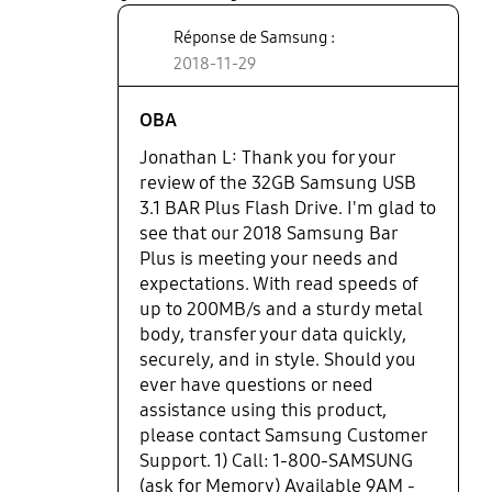
happy about my purchase is the warranty. I can't
Réponse de Samsung :
speak for others but knowing I've got a 5 year
2018-11-29
warranty completely solidified this deal. I am a
very happy customer.
OBA
Jonathan L: Thank you for your
review of the 32GB Samsung USB
3.1 BAR Plus Flash Drive. I'm glad to
see that our 2018 Samsung Bar
Plus is meeting your needs and
expectations. With read speeds of
up to 200MB/s and a sturdy metal
body, transfer your data quickly,
securely, and in style. Should you
ever have questions or need
assistance using this product,
please contact Samsung Customer
Support. 1) Call: 1-800-SAMSUNG
(ask for Memory) Available 9AM -