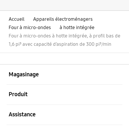
Accueil
Appareils électroménagers
Four à micro-ondes
à hotte intégrée
Four à micro-ondes à hotte intégrée, à profil bas de
1,6 pi³ avec capacité d’aspiration de 300 pi³/min
ouvert
Footer Navigation
Magasinage
ouvert
Produit
ouvert
Assistance
ouvert