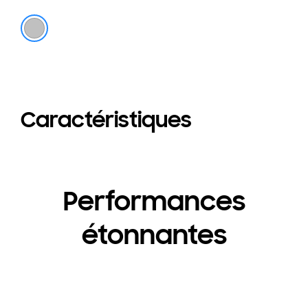
d
30
Acier inoxydable
Caractéristiques
Performances
étonnantes