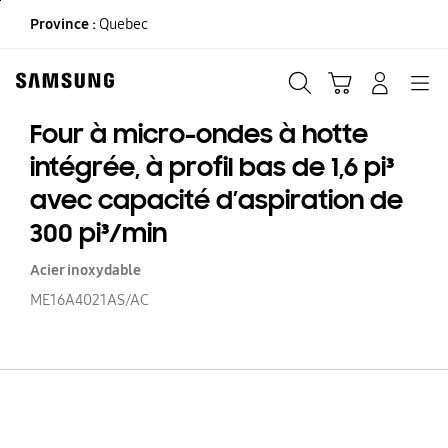
Skip
Province :
Quebec
to
content
Recherche
Panier
CONNEXION
Navigation
Four à micro-ondes à hotte
intégrée, à profil bas de 1,6 pi³
avec capacité d’aspiration de
300 pi³/min
Acier inoxydable
ME16A4021AS/AC
Fo
à