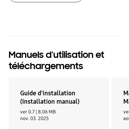
Oui
Oui
bazaarvoice Certification Label
Manuels d’utilisation et
téléchargements
Guide d'installation
Ma
(Installation manual)
M
ver 0.7 |
8.06 MB
ve
nov. 03. 2025
ao