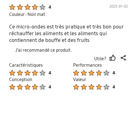
Product Ratings :
2025-01-02
4
Couleur : Noir mat
Ce micro-ondes est très pratique et très bon pour
réchauffer les aliments et les aliments qui
contiennent de bouffe et des fruits
J’ai recommandé ce produit.
Utile?
thumb
share
Caractéristiques
Performances
up
Product Ratings :
Product Ratings :
4
4
Conception
Valeur
Product Ratings :
Product Ratings :
4
4
bazaarvoice Certification Label