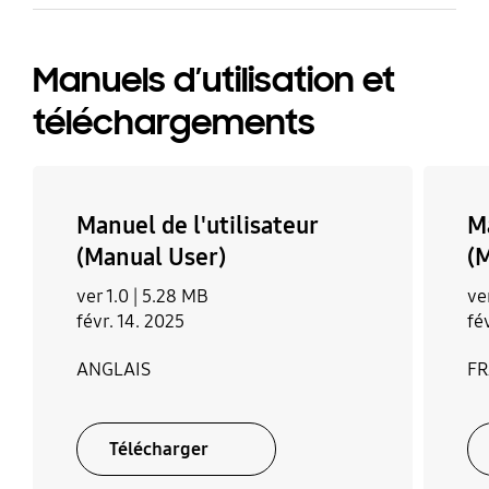
Manuels d’utilisation et
téléchargements
Manuel de l'utilisateur
Ma
(Manual User)
(
ver 1.0 |
5.28 MB
ve
févr. 14. 2025
fé
ANGLAIS
FR
Télécharger