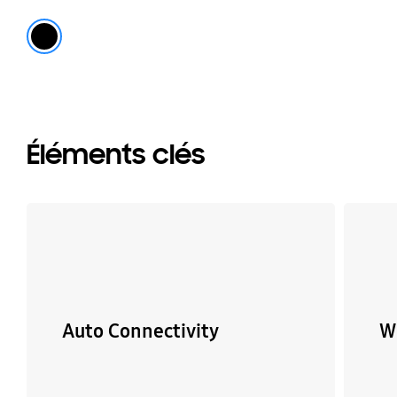
Noir mat
Éléments clés
Auto Connectivity
W