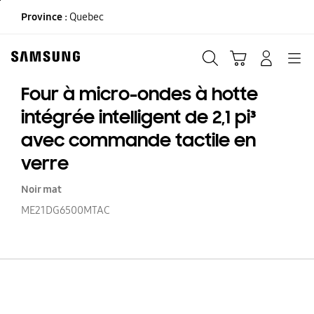
Skip
Province :
Quebec
to
content
Recherche
Panier
CONNEXION
Navigation
Four à micro-ondes à hotte
intégrée intelligent de 2,1 pi³
avec commande tactile en
verre
Noir mat
ME21DG6500MTAC
Fo
à