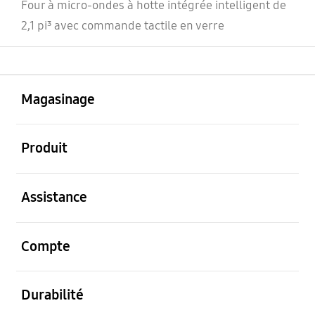
Four à micro-ondes à hotte intégrée intelligent de
2,1 pi³ avec commande tactile en verre
ouvert
Footer Navigation
Magasinage
ouvert
Produit
ouvert
Assistance
ouvert
Compte
ouvert
Durabilité