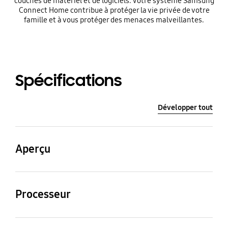
couches de matériel et de logiciels. Votre système Samsung
Connect Home contribue à protéger la vie privée de votre
famille et à vous protéger des menaces malveillantes.
Spécifications
Développer tout
Aperçu
Processor
RAM Size (MB)
Processeur
716MHz
512
Vitesse de l’unité
Type d’unité centrale
Wi-Fi Speed
Dimension (mm)
centrale