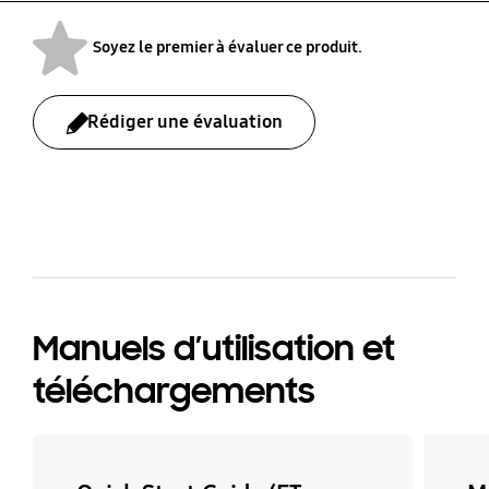
Couleur
Yes
Yes
BLANC
Soyez le premier à évaluer ce produit.
Rédiger une évaluation
bazaarvoice Certification Label
Manuels d’utilisation et
téléchargements