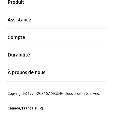
Produit
ouvert
Assistance
ouvert
Compte
ouvert
Durabilité
ouvert
À propos de nous
Copyright© 1995-2026 SAMSUNG. Tous droits réservés.
Canada/Français(FR)