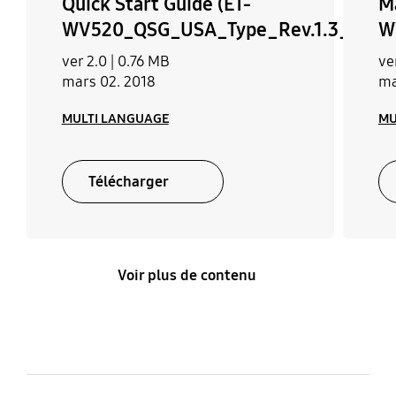
Quick Start Guide (ET-
Ma
WV520_QSG_USA_Type_Rev.1.3_17061
W
ver 2.0 |
0.76 MB
ver
mars 02. 2018
ma
MULTI LANGUAGE
MU
Télécharger
Voir plus de contenu