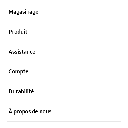
ouvert
Footer Navigation
Magasinage
ouvert
Produit
ouvert
Assistance
ouvert
Compte
ouvert
Durabilité
ouvert
À propos de nous