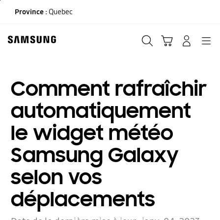
Skip
Province :
Quebec
to
content
Recherche
Panier
CONNEXION
Navigation
Comment rafraîchir
automatiquement
le widget météo
Samsung Galaxy
selon vos
déplacements