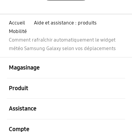
Accueil
Aide et assistance : produits
Mobilité
Comment rafraîchir automatiquement le widget
météo Samsung Galaxy selon vos déplacements
ouvert
Footer Navigation
Magasinage
ouvert
Produit
ouvert
Assistance
ouvert
Compte