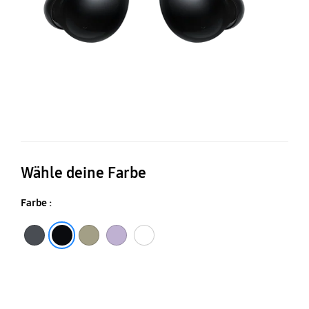
Wähle deine Farbe
Farbe :
Graphite
Olive
Lavender
White
Black Onyx