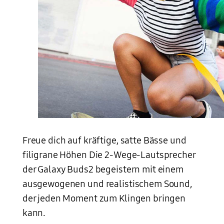
Freue dich auf kräftige, satte Bässe und
filigrane Höhen
Die 2-Wege-Lautsprecher
Eine Frau trägt die GalayBuds2 in Olive im Ohr, während sie auf einer Strasse mit dem Skateboard fährt. Sie hat ihre Arme ausgebreitet und hat sichtlich Spass. Im Hintergrund ist ein Mann zu sehen, der sitzend auf einem Skateboard fährt.
der Galaxy Buds2 begeistern mit einem
ausgewogenen und realistischem Sound,
der jeden Moment zum Klingen bringen
kann.