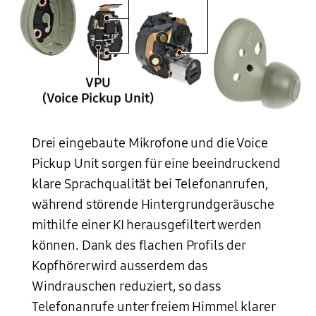
VPU
(Voice Pickup Unit)
Drei eingebaute Mikrofone und die Voice
Das Gehäuse eines Galaxy Buds2 Ohrhörers in Olive ist geöffnet, sodass die inneren Komponenten sichtbar werden. Zu sehen ist ein Chipset mit einem innenliegenden Mikrofon sowie eine Komponente mit zwei aussenliegenden Mikrofonen (Beanforming) und die Voice Pickup Unit.
Pickup Unit sorgen für eine beeindruckend
klare Sprachqualität bei Telefonanrufen,
während störende Hintergrundgeräusche
mithilfe einer KI herausgefiltert werden
können. Dank des flachen Profils der
Kopfhörer wird ausserdem das
Windrauschen reduziert, so dass
Telefonanrufe unter freiem Himmel klarer