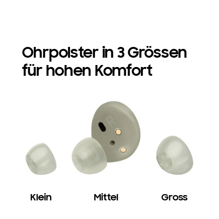
Ohrpolster in 3 Grössen
für hohen Komfort
Klein
Mittel
Gross
Ein Galaxy Buds2 Ohrhörer in Olive wird zusammen mit den Ohrpolstern in drei unterschiedlichen Grössen gezeigt: Klein, Mittel und Gross