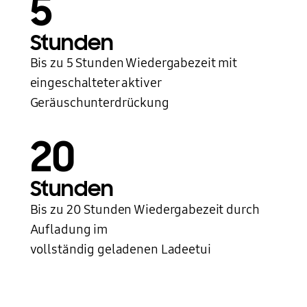
5
Ein geöffnetes Galaxy Buds Ladeetui wird in einem Winkel gezeigt. Im Inneren des schwarzen Etuis befindet sich ein Ohrhörer. Der andere Ohrhörer liegt ausserhalb des Ladeetuis.
Stunden
Bis zu 5 Stunden Wiedergabezeit mit
eingeschalteter aktiver
Geräuschunterdrückung
20
Stunden
Bis zu 20 Stunden Wiedergabezeit durch
Aufladung im
vollständig geladenen Ladeetui