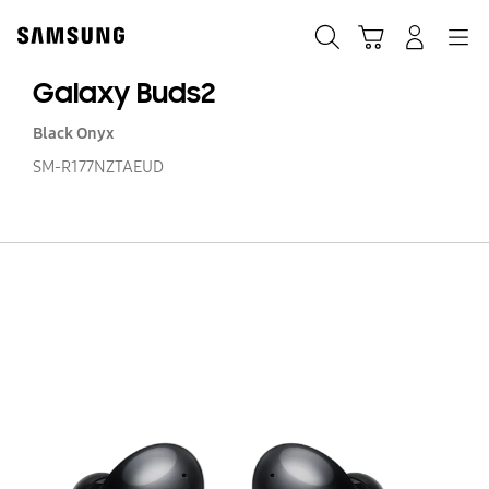
Skip
to
Suchen
Warenkorb
Anmelden
Navigation
content
Galaxy Buds2
Black Onyx
SM-R177NZTAEUD
Ga
Bu