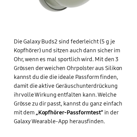
Acht einzelne Galaxy Buds2 Ohrhörer in unterschiedlichen Farben sind in einem Kreis angeordnet, der im Uhrzeigersinn beginnt mit Lavender, Olive, Black und White.
Die Galaxy Buds2 sind federleicht (5 g je
Kopfhörer) und sitzen auch dann sicher im
Ohr, wenn es mal sportlich wird. Mit den 3
Grössen der weichen Ohrpolster aus Silikon
kannst du die die ideale Passform finden,
damit die aktive Geräuschunterdrückung
ihr volle Wirkung entfalten kann. Welche
Grösse zu dir passt, kannst du ganz einfach
mit dem
„Kopfhörer-Passformtest“
in der
Galaxy Wearable-App herausfinden.