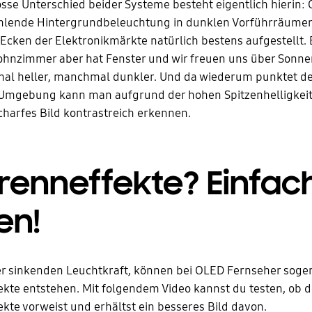
sse Unterschied beider Systeme besteht eigentlich hierin: 
ehlende Hintergrundbeleuchtung in dunklen Vorführräume
cken der Elektronikmärkte natürlich bestens aufgestellt. 
nzimmer aber hat Fenster und wir freuen uns über Sonnenl
al heller, manchmal dunkler. Und da wiederum punktet d
r Umgebung kann man aufgrund der hohen Spitzenhelligkeit
harfes Bild kontrastreich erkennen.
renneffekte? Einfac
en!
r sinkenden Leuchtkraft, können bei OLED Fernseher soge
kte entstehen. Mit folgendem Video kannst du testen, ob d
kte vorweist und erhältst ein besseres Bild davon.