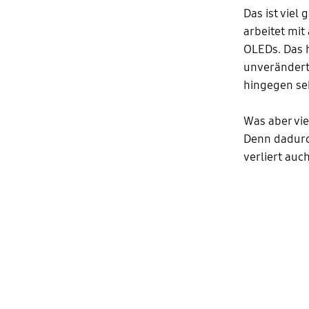
Das ist viel
arbeitet mit
OLEDs. Das h
unverändert 
hingegen seh
Was aber viel
Denn dadurch
verliert auc