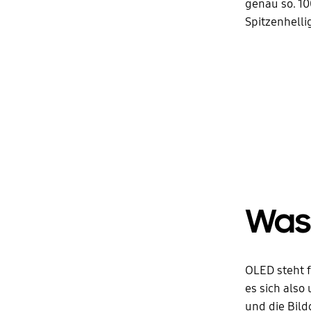
genau so. 1
Spitzenhelli
Was 
OLED steht f
es sich also
und die Bild