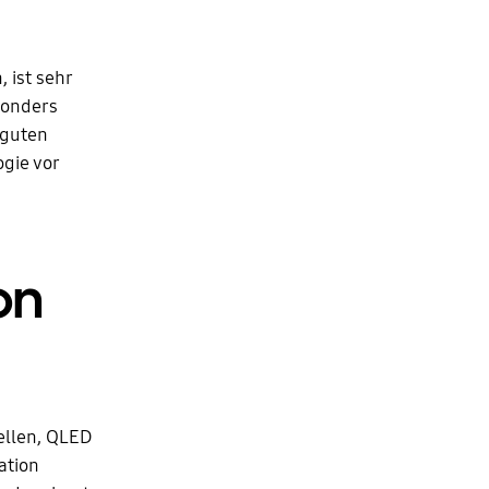
 ist sehr
sonders
 guten
gie vor
on
ellen, QLED
ation