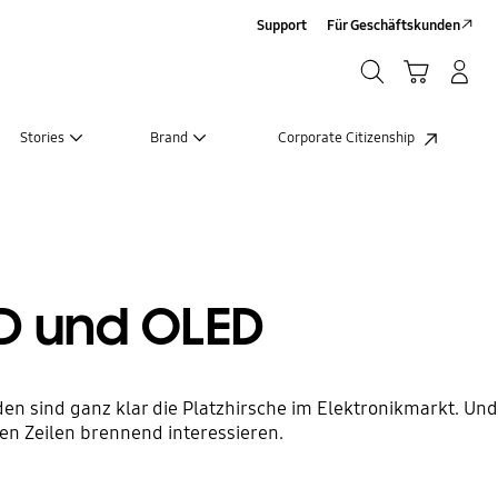
Support
Für Geschäftskunden
Suchen
Warenkorb
Anmelden/Registrieren
Suchen
Stories
Brand
Corporate Citizenship
D und OLED
en sind ganz klar die Platzhirsche im Elektronikmarkt. Und
en Zeilen brennend interessieren.