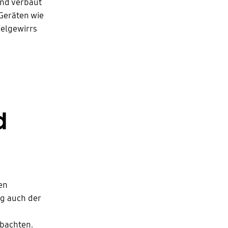
and verbaut
Geräten wie
belgewirrs
d
en
ig auch der
obachten.