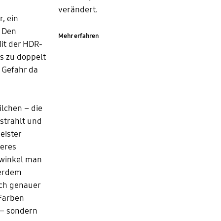
verändert.
, ein
. Den
Mehr erfahren
it der HDR-
s zu doppelt
e Gefahr da
lchen – die
strahlt und
eister
feres
kwinkel man
serdem
ich genauer
 Farben
 – sondern