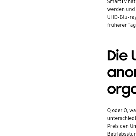
SmartTV hat 
werden und 
UHD-Blu-ray 
früherer Tag
Die
ano
org
Q oder O, wa
unterschiedl
Preis den Un
Betriebsstun