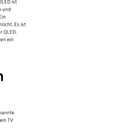
OLED ist
n und
Ein
icht. Es ist
er QLED.
en ein
h
nannte
ein TV