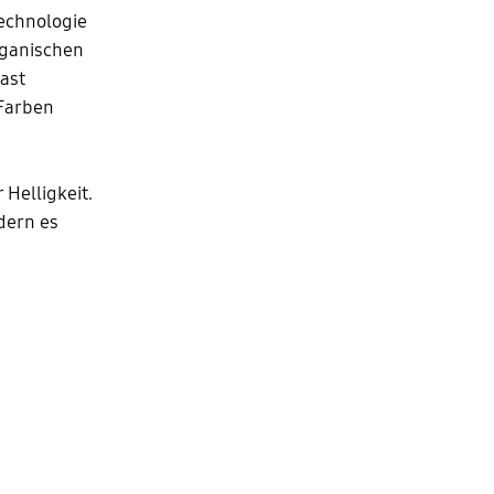
Technologie
rganischen
ast
 Farben
 Helligkeit.
dern es