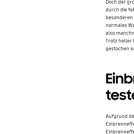
Doch der gro
durch die f
besonderen E
normales Woh
also manchm
Trotz helle
gestochen sc
Einb
test
Aufgrund de
Einbrenneffe
Einbrenneffe