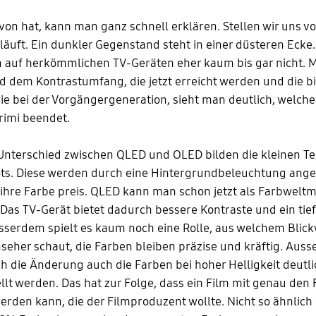
n hat, kann man ganz schnell erklären. Stellen wir uns vor
läuft. Ein dunkler Gegenstand steht in einer düsteren Ecke
 auf herkömmlichen TV-Geräten eher kaum bis gar nicht. M
d dem Kontrastumfang, die jetzt erreicht werden und die bi
wie bei der Vorgängergeneration, sieht man deutlich, welch
rimi beendet.
Unterschied zwischen QLED und OLED bilden die kleinen Tei
s. Diese werden durch eine Hintergrundbeleuchtung ange
hre Farbe preis. QLED kann man schon jetzt als Farbweltm
Das TV-Gerät bietet dadurch bessere Kontraste und ein tie
sserdem spielt es kaum noch eine Rolle, aus welchem Blic
seher schaut, die Farben bleiben präzise und kräftig. Aus
 die Änderung auch die Farben bei hoher Helligkeit deutl
llt werden. Das hat zur Folge, dass ein Film mit genau den
erden kann, die der Filmproduzent wollte. Nicht so ähnlich