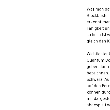
Was man davo
Blockbuster 
erkennt man
Fähigkeit un
so hoch ist 
gleich den K
Wichtigster 
Quantum Dot
geben dann i
bezeichnen. 
Schwarz. Au
auf den Fern
können durch
mit dargeste
abgespielt w