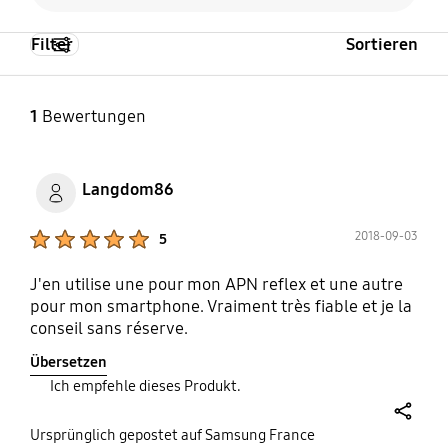
Filter
Sortieren
1
Bewertungen
Langdom86
Product Ratings :
2018-09-03
5
J'en utilise une pour mon APN reflex et une autre
pour mon smartphone. Vraiment très fiable et je la
conseil sans réserve.
Übersetzen
Ich empfehle dieses Produkt.
share
Ursprünglich gepostet auf Samsung France