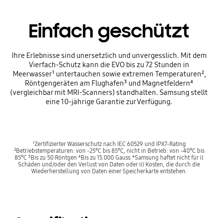
Einfach geschützt
Ihre Erlebnisse sind unersetzlich und unvergesslich. Mit dem
Vierfach-Schutz kann die EVO bis zu 72 Stunden in
Meerwasser¹ untertauchen sowie extremen Temperaturen²,
Röntgengeräten am Flughafen³ und Magnetfeldern⁴
(vergleichbar mit MRI-Scanners) standhalten. Samsung stellt
eine 10-jährige Garantie zur Verfügung.
¹Zertifizierter Wasserschutz nach IEC 60529 und IPX7-Rating
²Betriebstemperaturen: von -25°C bis 85°C, nicht in Betrieb: von -40°C bis
85°C ³Bis zu 50 Röntgen ⁴Bis zu 15.000 Gauss *Samsung haftet nicht für i)
Schäden und/oder den Verlust von Daten oder ii) Kosten, die durch die
Wiederherstellung von Daten einer Speicherkarte entstehen.