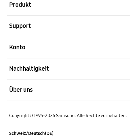
Produkt
öffnen
Support
öffnen
Konto
öffnen
Nachhaltigkeit
öffnen
Über uns
Copyright© 1995-2026 Samsung. Alle Rechte vorbehalten.
Schweiz/Deutsch(DE)