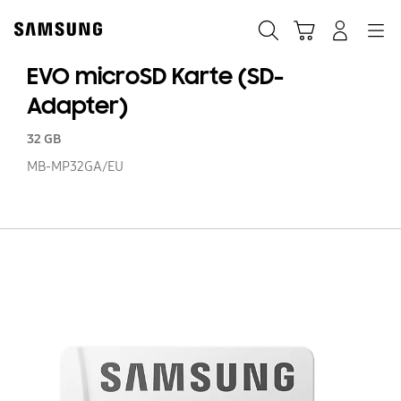
Skip
to
Suchen
Warenkorb
Anmelden
Navigation
content
EVO microSD Karte (SD-
Adapter)
32 GB
MB-MP32GA/EU
E
mi
Ka
(S
Ad