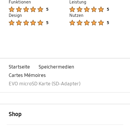
Funktionen
Leistung
Product Ratings :
Product Ratings :
5
5
Design
Nutzen
Product Ratings :
Product Ratings :
5
5
bazaarvoice Certification Label
Startseite
Speichermedien
Cartes Mémoires
EVO microSD Karte (SD-Adapter)
öffnen
Footer Navigation
Shop
öffnen