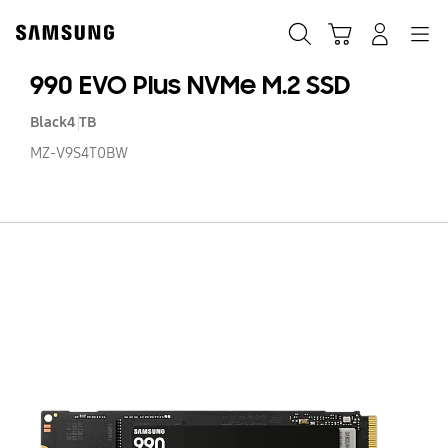
Skip
to
Suchen
Warenkorb
Anmelden
Navigation
content
990 EVO Plus NVMe M.2 SSD
Black
4 TB
MZ-V9S4T0BW
99
E
Pl
N
M.
SS