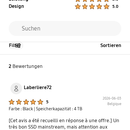
Design
Product Ratings :
5.0
Filter
Sortieren
2
Bewertungen
Laberliere72
2026-06-03
Product Ratings :
5
Belgique
Farbe : Black
| Speicherkapazität : 4 TB
[Cet avis a été recueilli en réponse à une offre.] Un
très bon SSD mainstream, mais attention aux