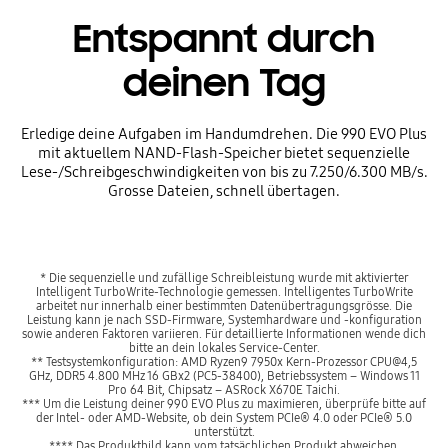
Entspannt durch
deinen Tag
Erledige deine Aufgaben im Handumdrehen. Die 990 EVO Plus
mit aktuellem NAND-Flash-Speicher bietet sequenzielle
Lese-/Schreibgeschwindigkeiten von bis zu 7.250/6.300 MB/s.
Grosse Dateien, schnell übertagen.
* Die sequenzielle und zufällige Schreibleistung wurde mit aktivierter
Intelligent TurboWrite-Technologie gemessen. Intelligentes TurboWrite
arbeitet nur innerhalb einer bestimmten Datenübertragungsgrösse. Die
Leistung kann je nach SSD-Firmware, Systemhardware und -konfiguration
sowie anderen Faktoren variieren. Für detaillierte Informationen wende dich
bitte an dein lokales Service-Center.
** Testsystemkonfiguration: AMD Ryzen9 7950x Kern-Prozessor CPU@4,5
GHz, DDR5 4.800 MHz 16 GBx2 (PC5-38400), Betriebssystem – Windows 11
Pro 64 Bit, Chipsatz – ASRock X670E Taichi.
*** Um die Leistung deiner 990 EVO Plus zu maximieren, überprüfe bitte auf
der Intel- oder AMD-Website, ob dein System PCIe® 4.0 oder PCIe® 5.0
unterstützt.
**** Das Produktbild kann vom tatsächlichen Produkt abweichen.