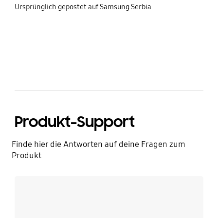
share
Ursprünglich gepostet auf Samsung Serbia
bazaarvoice Certification Label
Produkt-Support
Finde hier die Antworten auf deine Fragen zum
Produkt
Mehr erfahren