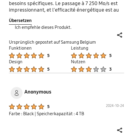
besoins spécifiques. Le passage à 7 250 Mo/s est
impressionnant, et l'efficacité énergétique est au
rendez-vous. Cependant, l'absence de DRAM
Übersetzen
(DRAMless) le destine plutôt aux joueurs et au
Ich empfehle dieses Produkt.
grand public qu'aux professionnels de la création
qui manipulent d'énormes volumes de données en
share
continu. À comparer de près avec le prix du 990
Ursprünglich gepostet auf Samsung Belgium
Funktionen
Leistung
Pro avant l'achat ( Tester sur Pc fixe Alienware r11)
Product Ratings :
Product Ratings :
5
5
Design
Nutzen
Product Ratings :
Product Ratings :
5
3
Anonymous
Product Ratings :
2024-10-24
5
Farbe : Black
| Speicherkapazität : 4 TB