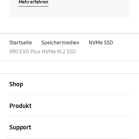
Mehr erfahren
Startseite
Speichermedien
NVMe SSD
990 EVO Plus NVMe M.2 SSD
öffnen
Footer Navigation
Shop
öffnen
Produkt
öffnen
Support
öffnen