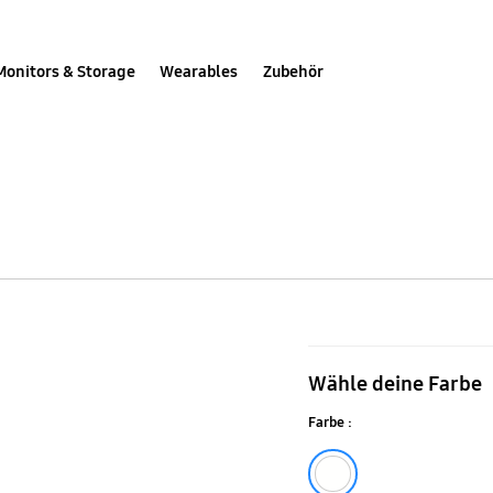
Monitors & Storage
Wearables
Zubehör
Clear
Standing
Wähle deine Farbe
Cover
Farbe :
Galaxy
S22
Transparent