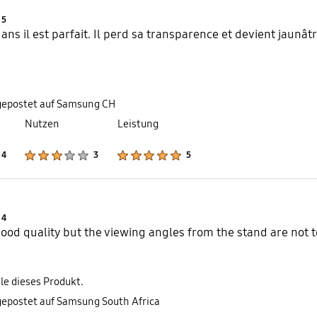
Product Ratings :
5
ans il est parfait. Il perd sa transparence et devient jaunâtr
gepostet auf Samsung CH
Nutzen
Leistung
Product Ratings :
Product Ratings :
Product Ratings :
4
3
5
Product Ratings :
4
good quality but the viewing angles from the stand are not 
le dieses Produkt.
gepostet auf Samsung South Africa