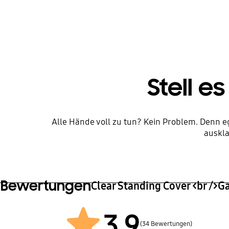
Stell e
Alle Hände voll zu tun? Kein Problem. Denn eg
auskl
Bewertungen
Clear Standing Cover <br />G
3.9
(34 Bewertungen)