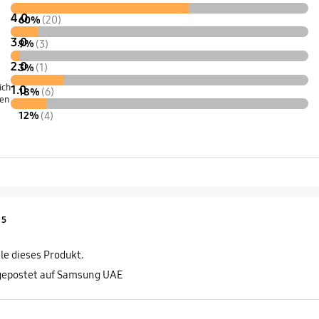
4.0
60%
(20)
3.0
9%
(3)
2.0
3%
(1)
ich
1.0
18%
(6)
len
12%
(4)
Product Ratings :
5
le dieses Produkt.
gepostet auf Samsung UAE