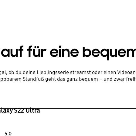
s auf für eine beque
al, ob du deine Lieblingsserie streamst oder einen Videoan
appbarem Standfuß geht das ganz bequem – und zwar freih
alaxy S22 Ultra
5.0