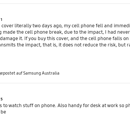
Product Ratings :
1
s cover literally two days ago, my cell phone fell and immedi
g made the cell phone break, due to the impact, I had never
 damage it. If you buy this cover, and the cell phone falls on 
nsmits the impact, that is, it does not reduce the risk, but r
gepostet auf Samsung Australia
Product Ratings :
5
ds to watch stuff on phone. Also handy for desk at work so ph
 be