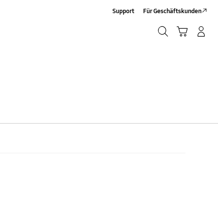
Support
Für Geschäftskunden
Suchen
Warenkorb
Anmelden/Registrieren
Suchen